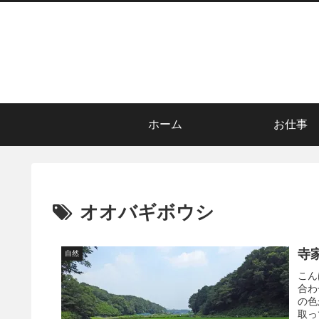
ホーム
お仕事
オオバギボウシ
寺
自然
こん
合わ
の色
取っ