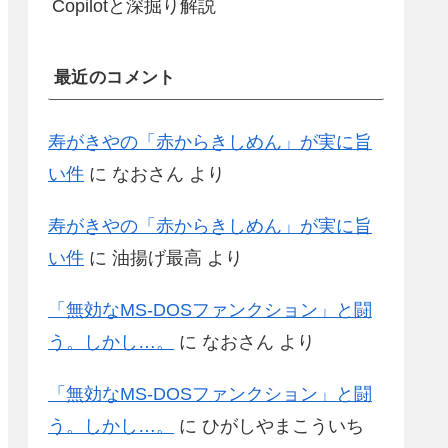
Copilotと深掘り解説
最近のコメント
寿がきやの「赤からきしめん」が実に旨
い件
に
なおさん
より
寿がきやの「赤からきしめん」が実に旨
い件
に
油揚げ最高
より
「無効なMS-DOSファンクション」と闘
う。しかし…。
に
なおさん
より
「無効なMS-DOSファンクション」と闘
う。しかし…。
に
ひがしやまこういち