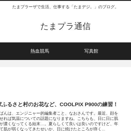
たまプラーザで生活、仕事する「たまデジ。」のブログ。
たまプラ通信
熱血競馬
写真館
家ふるさと村のお花など、COOLPIX P900の練習！
ばんは、エンジニャー的編集者こと、なおさんです。最近、顔を
せれば気温についての話題になりますね。こちらも、日に日に肌
が濃くなってくる始末…。夏らしくて良いは良いのですけど、年
て肌が弱くなってきたせいか、日に焼けたところが痒く...