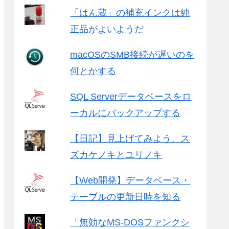
「はん蔵」の補充インクは純
正品がよいようだ
macOSのSMB接続が遅いのを
何とかする
SQL Serverデータベースをロ
ーカルにバックアップする
【日記】見上げてみよう、ス
ズカケノキとユリノキ
【Web開発】データベース・
テーブルの更新日時を知る
「無効なMS-DOSファンクシ