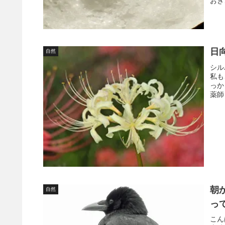
おき
日
自然
シル
私も
っか
薬師
朝
自然
っ
こん