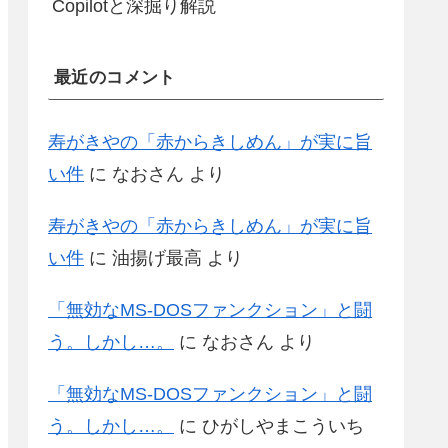
Copilotと深掘り解説
最近のコメント
寿がきやの「赤からきしめん」が実に旨
い件
に
なおさん
より
寿がきやの「赤からきしめん」が実に旨
い件
に
油揚げ最高
より
「無効なMS-DOSファンクション」と闘
う。しかし…。
に
なおさん
より
「無効なMS-DOSファンクション」と闘
う。しかし…。
に
ひがしやまこういち