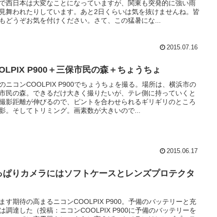
で西日本は大変なことになっていますが、関東も突発的に強い雨
見舞われたりしています。あと2日くらいは気を抜けませんね。皆
もどうぞお気を付けください。さて、この猛暑にな...
2015.07.16
OLPIX P900＋三保市民の森＋ちょうちょ
のニコンCOOLPIX P900でちょうちょを撮る。場所は、横浜市の
市民の森。できるだけ大きく撮りたいが、テレ側に持っていくと
撮影距離が伸びるので、ピントを合わせられるギリギリのところ
影。そしてトリミング。画素数が大きいので...
2015.06.17
っぱりカメラにはソフトケースとレンズプロテクタ
ます期待の高まるニコンCOOLPIX P900。予備のバッテリーと充
は調達した（投稿：ニコンCOOLPIX P900に予備のバッテリーを