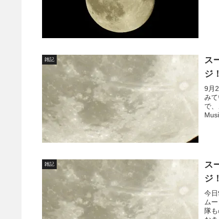
ス
雑記
ジ
9月
みて
で、
Musi
ス
雑記
ジ
今日
ムー
隊も