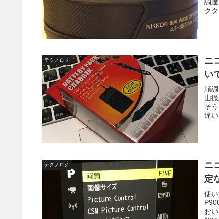
調達
クタ
ニ
テクノロジ
い
順調
山撮
そう
違い
ニ
テクノロジ
定
使い
P9
おい