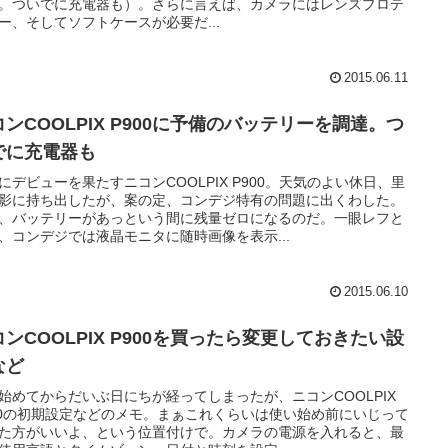
。ついでに充電器も）。さらに言えば、カメラにはレンズプロテ
ー、そしてソフトケースが必要だ...
2015.06.11
コンCOOLPIX P900に予備のバッテリーを調達。つ
でに充電器も
にデビューを果たすニコンCOOLPIX P900。天気のよい休日、里
影に持ち出したが、案の定、コンデジ特有の問題に出くわした。
、バッテリーがあっという間に残量ゼロになるのだ。一眼レフと
、コンデジでは液晶モニタに随時画像を表示...
2015.06.10
コンCOOLPIX P900を買ったら変更しておきたい設
など
始めてからだいぶ日にちが経ってしまったが、ニコンCOOLPIX
00の初期設定などのメモ。まぁこれくらいは使い始め前にいじって
た方がいいよ、という位置付けで。カメラの電源を入れると、最