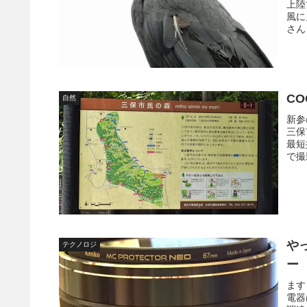
上陸
風に
さん
CO
自然
新参
三保
最短
で撮
や
テクノロジ
ー
ます
電器