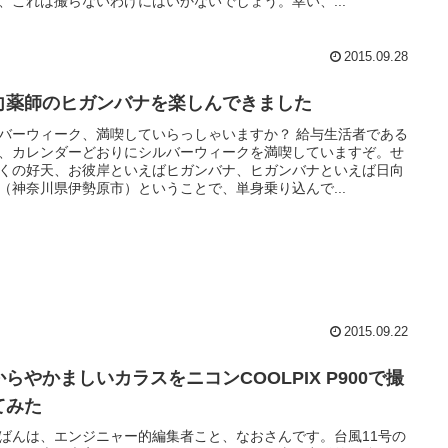
、これは撮らないわけにはいかないでしょう。幸い、...
2015.09.28
向薬師のヒガンバナを楽しんできました
バーウィーク、満喫していらっしゃいますか？ 給与生活者である
、カレンダーどおりにシルバーウィークを満喫していますぞ。せ
くの好天、お彼岸といえばヒガンバナ、ヒガンバナといえば日向
（神奈川県伊勢原市）ということで、単身乗り込んで...
2015.09.22
からやかましいカラスをニコンCOOLPIX P900で撮
てみた
ばんは、エンジニャー的編集者こと、なおさんです。台風11号の