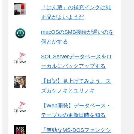
「はん蔵」の補充インクは純
正品がよいようだ
macOSのSMB接続が遅いのを
何とかする
SQL Serverデータベースをロ
ーカルにバックアップする
【日記】見上げてみよう、ス
ズカケノキとユリノキ
【Web開発】データベース・
テーブルの更新日時を知る
「無効なMS-DOSファンクシ