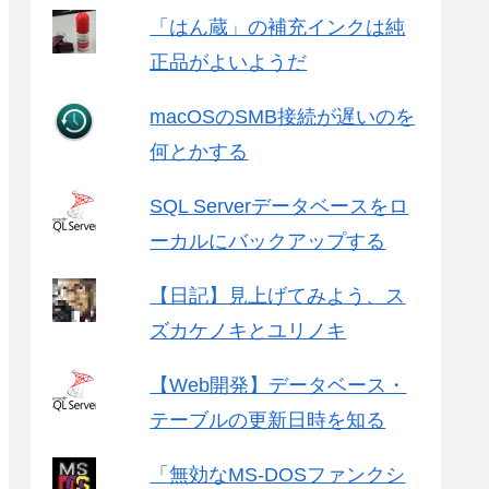
「はん蔵」の補充インクは純
正品がよいようだ
macOSのSMB接続が遅いのを
何とかする
SQL Serverデータベースをロ
ーカルにバックアップする
【日記】見上げてみよう、ス
ズカケノキとユリノキ
【Web開発】データベース・
テーブルの更新日時を知る
「無効なMS-DOSファンクシ