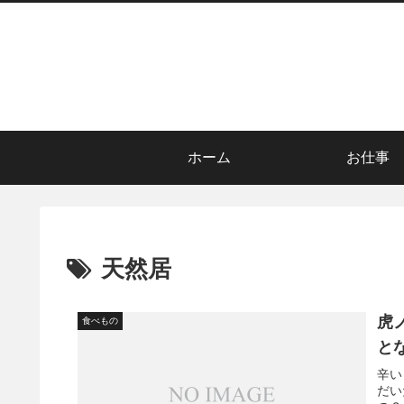
ホーム
お仕事
天然居
虎
食べもの
と
辛い
だい