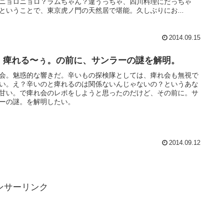
ニョロニョロ？ラムちゃん？違うっちゃ、四川料理にだっちゃ
ということで、東京虎ノ門の天然居で堪能。久しぶりにお...
2014.09.15
、痺れる〜ぅ。の前に、サンラーの謎を解明。
会。魅惑的な響きだ。辛いもの探検隊としては、痺れ会も無視で
い。え？辛いのと痺れるのは関係ないんじゃないの？というあな
甘い。で痺れ会のレポをしようと思ったのだけど、その前に。サ
ーの謎。を解明したい。
2014.09.12
ンサーリンク