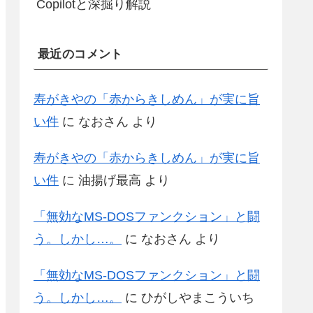
Copilotと深掘り解説
最近のコメント
寿がきやの「赤からきしめん」が実に旨
い件
に
なおさん
より
寿がきやの「赤からきしめん」が実に旨
い件
に
油揚げ最高
より
「無効なMS-DOSファンクション」と闘
う。しかし…。
に
なおさん
より
「無効なMS-DOSファンクション」と闘
う。しかし…。
に
ひがしやまこういち