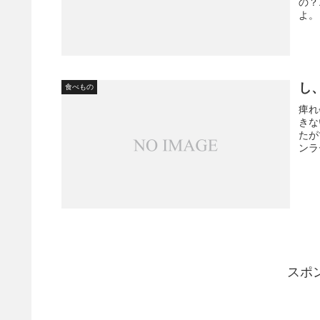
の？
よ。
し
食べもの
痺れ
きな
たが
ンラ
スポ