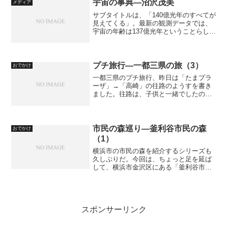
宇宙の事典―沼沢茂美
メディア
園（1）―元気な...
サブタイトルは、「140億光年のすべてが
見えてくる」。最新の観測データでは、
宇宙の年齢は137億光年ということらしい
から、3億光年の誤差が出てしまっている
が、この際そんなことはどうでもいいの
だ。宇宙の好きな人ならもちろん、また
子供のころ天文...
プチ旅行―一都三県の旅（3）
おでかけ
一都三県のプチ旅行、昨日は「たまプラ
ーザ」→「高崎」の往路のようすを書き
ました。往路は、子供と一緒でしたの
で、新幹線を使った快適な旅でした。高
崎で子供をお迎えに引き渡し、単身とな
ったら楽しいローカル線の旅となりま
す。「高崎」から「八王子」を...
市民の森巡り―釜利谷市民の森
おでかけ
（1）
横浜市の市民の森を紹介するシリーズも
久しぶりだ。今回は、ちょっと足を延ば
して、横浜市金沢区にある「釜利谷市民
の森」などに行ってきた。「など」と書
いたのは、このあたりは「市民の森」の
集合のような場所で、「釜利谷市民の
森」「氷取沢市民の森」「峯...
スポンサーリンク