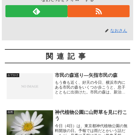
なおさん
関連記事
市民の森巡り―矢指市民の森
おでかけ
もう春も近く、好天の今日、横浜市内に
ある市民の森をいくつか歩こうと、息子
とともに出掛けた。市民の森は、新治市
民の森、三保市民の森にはよく行く。今
回、その隣接地、瀬谷市民の森、追分市
民の森、矢指市民の森を一日で歩こうと
思い立った。まずは矢指（...
神代植物公園に山野草を見に行こ
自然
う
今日（4日）は、東京都神代植物公園の無
料開放の日。予報では雨だとかいう話だ