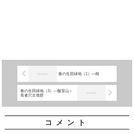
春の生田緑地（1）―桜
春の生田緑地（3）―飯室山～
長者穴古墳群
コメント