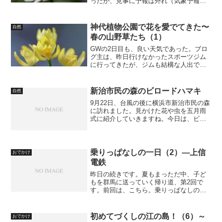
ったが、見事に予報は外れ（気象予報
士、何をやっとる！）、風こそ強いが散
策日和となった。実際、どのような人出
になったかはわからない。でも、5月のい
神代植物公園で花を愛でてきた〜
自然
い陽気の中、草木を愛で...
春の山野草たち（1）
GWの2日目も、良い天気であった。ブロ
グ主は、昨日行けなかったスポーツジム
に行ってきたが、ジムも結構な人出であ
った。皆さんは、どう過ごされただろう
か？今日は、26日に赴いた東京都調布市
の神代植物公園の続きである。昨日は、
新治市民の森のビロードハマキ
自然
少し変わったフジの花...
9月22日、台風の後に横浜市新治市民の森
に訪れました。見かけた花や虫を五月雨
式に紹介していきますね。今日は、ビロ
ードハマキです。ビロードハマキは、ハ
マキガ科の蛾です。見た目、あまり蛾に
見えないかも知れませんが、れっきとし
た蛾です。別のターゲ...
乗りっぱなしの一日（2）―上信
おでかけ
電鉄
昨日の続きです。夏もまっただ中、子ど
もを群馬に送っていく帰り道、第2回で
す。前回は、こちら。乗りっぱなしの一
日（1）―八高線高崎駅で一人になった私
は、さてこれからどうしようかと悩みま
した。明確なプランがあったわけではな
初めてづくしの江の島！（6）～
おでかけ
いので、湘南新宿ライン...