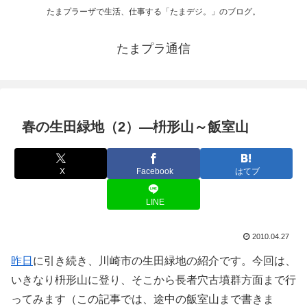
たまプラーザで生活、仕事する「たまデジ。」のブログ。
たまプラ通信
春の生田緑地（2）―枡形山～飯室山
X
Facebook
はてブ
LINE
2010.04.27
昨日
に引き続き、川崎市の生田緑地の紹介です。今回は、
いきなり枡形山に登り、そこから長者穴古墳群方面まで行
ってみます（この記事では、途中の飯室山まで書きま