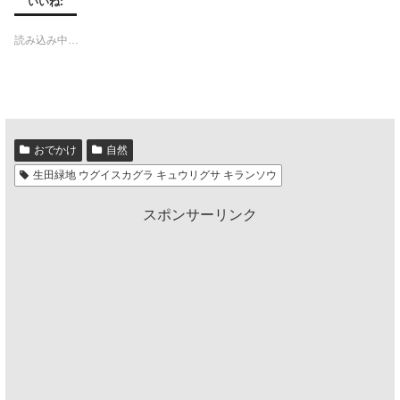
いいね:
読み込み中…
おでかけ
自然
生田緑地 ウグイスカグラ キュウリグサ キランソウ
スポンサーリンク