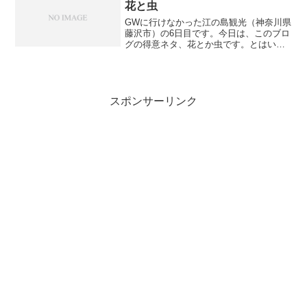
花と虫
GWに行けなかった江の島観光（神奈川県
藤沢市）の6日目です。今日は、このブロ
グの得意ネタ、花とか虫です。とはい
ぇ、たいして撮れはしなかったのでお茶
濁しなんですが…。夏っぽいというかも
ろ夏なので、夏らしい花がたくさん見れ
るかと思いきや、実は2...
スポンサーリンク