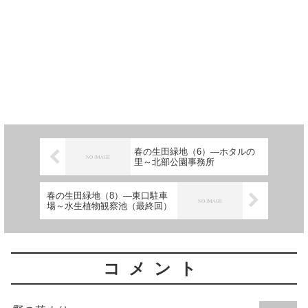
春の生田緑地（6）―ホタルの
里～北部公園事務所
春の生田緑地（8）―東口駐車
場～水生植物観察池（最終回）
コメント