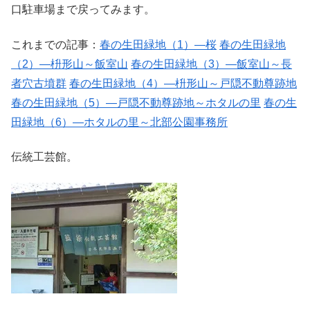
口駐車場まで戻ってみます。
これまでの記事：
春の生田緑地（1）―桜
春の生田緑地
（2）―枡形山～飯室山
春の生田緑地（3）―飯室山～長
者穴古墳群
春の生田緑地（4）―枡形山～戸隠不動尊跡地
春の生田緑地（5）―戸隠不動尊跡地～ホタルの里
春の生
田緑地（6）―ホタルの里～北部公園事務所
伝統工芸館。