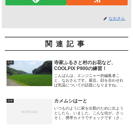
なおさん
関連記事
寺家ふるさと村のお花など、
自然
COOLPIX P900の練習！
こんばんは、エンジニャー的編集者こ
と、なおさんです。最近、顔を合わせれ
ば気温についての話題になりますね。こ
ちらも、日に日に肌の色が濃くなってく
る始末…。夏らしくて良いは良いのです
けど、年取って肌が弱くなってきたせい
カメムシはーと
自然
か、日に焼けたところが痒く...
いつものように家を出勤のために出よう
としたら、いました、こんな虫が。さっ
そく、携帯カメラでチェックです（さす
がにデジカメは通勤中は持ち歩いていな
い）。 Photo by SH901iSこの、背中の鮮
やかなハートマークがキュートなカメム