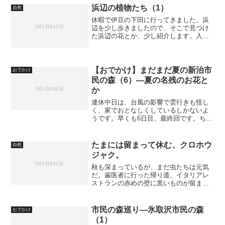
シは、...
浜辺の植物たち（1）
自然
休暇で伊豆の下田に行ってきました。浜
辺を少し歩きましたので、そこで見つけ
た浜辺の花とか、少し紹介します。入田
浜。撮影は、すべてパナソニックDMC-
TZ10で行いました。
【おでかけ】まだまだ夏の新治市
おでかけ
民の森（6）—夏の名残のお花と
か
連休中日は、台風の影響で雲行きも怪し
く、家でおとなしくしているしかないよ
うです。早くも6日目、最終回です。ちっ
とも早くないって？そうですねぇ、一週
間がかりですか。今回は、夏の名残を感
じさせる花ということで、紹介します。
たまには留まって休む、クロホウ
自然
何が秋を感じさせて、何...
ジャク。
秋も深まっているが、まだ虫たちは元気
だ。歯医者に行った帰り道、イタリアレ
ストランの赤めの壁に黒いものが留まっ
ていた。その名もクロホウジャク。
市民の森巡り―氷取沢市民の森
おでかけ
（1）