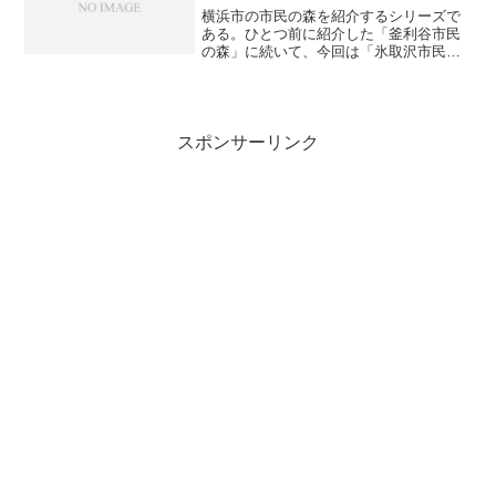
横浜市の市民の森を紹介するシリーズで
ある。ひとつ前に紹介した「釜利谷市民
の森」に続いて、今回は「氷取沢市民の
森」（ひとりざわ）を紹介したい。「氷
取沢市民の森」は、「釜利谷市民の森」
と横浜横須賀道路を挟んで向かい合って
おり、「瀬上市民の森」に...
スポンサーリンク