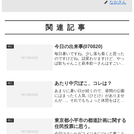
なおさん
関連記事
今日の出来事(070820)
雑記
毎日暑いですね。少し落ち着くと思った
のですけどね。話変わりますけど、やっ
ぱ欽ちゃんこと萩本欽一さんはすごい
ね。24時間走り（歩き？）っぱなしとい
うのも拍手をしなければならないけど、
周囲の巻き込み方といったら半端じゃな
いですね。あ、例の24時...
あたり中穴ぼこ、コレは？
雑記
あまりに暑い日が続くので、昼間の公園
にはまったく人気（ひとけ）がありませ
んが…。それでもちょっと休憩をばと立
ち寄った公園で、大きなケヤキの木の根
元を見ると無数の穴ポコが…。コレはい
ったい何でしょう？（ってしらじらしい
っつーの）
東京都小平市の都道計画に関する
雑記
住民投票に思う。
今日はクシヒゲコメツキについて書こう