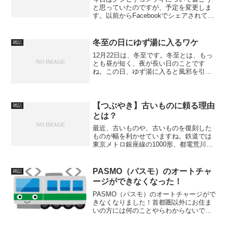
と思っていたのですが、予定を変更しま
す。以前からFacebookでシェアされてい
て気になっていたのですが、今日
（5/22）の日経夕刊社会面にも記事があ
ったので、まったく知らない場所でもな
冬至の日にゆず湯に入るワケ
雑記
いので、書かせても...
12月22日は、冬至です。冬至とは、もっ
とも昼が短く、夜が長い日のことです
ね。この日、ゆず湯に入ると風邪を引か
ないといいますが、どうしてでしょう
ね。
【つぶやき】古いものに頼る理由
雑記
とは？
最近、古いものや、古いものを復刻した
ものが幅を利かせていますね。鉄道では
東京メトロ銀座線の1000形、都電荒川線
の9000形、各種のコミックス、夜明けの
スキャット、食べ物では三ツ矢サイダー
やビックリマンチョコなど。
PASMO（パスモ）のオートチャ
雑記
ージができなくなった！
PASMO（パスモ）のオートチャージがで
きなくなりました！首都圏以外にお住ま
いの方には何のことやらわからないでし
ょうが、要はIC型乗車券です。JR東日本
のSuica（スイカ）と互換性があります。