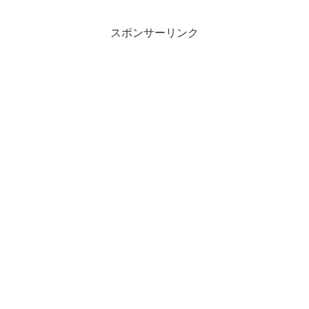
関西の方なら、ICOCAのようなものとで
も言え...
スポンサーリンク