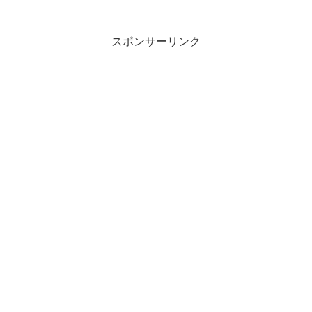
ことが多い。駅間ではキャリア回線
（LTE、4G）だが、駅に着くとWi-Fiにな
るので快適...
スポンサーリンク