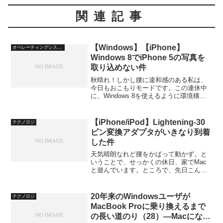
関連記事
【Windows】【iPhone】
オペレーティングシステム
Windows 8でiPhone 5の写真を
取り込めない件
秋晴れ！しかし腰に違和感のある私は、
今日もおこもりモードです。この連休中
に、Windows 8を使えるように環境構築
しよう！という目的はほぼ達成されたの
ですが、いくつか困ったことも起きてい
ます。そのひとつが、iPhone 5の写真を
【iPhone/iPod】Lightening-30
テクノロジ
取り込め...
ピン変換アダプタがいきなり到着
した件
天気晴朗なれど腰をかばって動かず。と
いうことで、せっかくの休日、家でMac
と遊んでいます。ところで、先日こんな
記事を書きました。【デジモノ】iPhone
5のLightning-30ピン変換アダプタが遅れ
ている件 iPhone 5の発売が9...
20年来のWindowsユーザが
テクノロジ
MacBook Proに乗り換えるまで
の長い道のり（28）―Macになっ