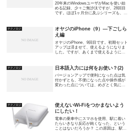
てほぼ2ヶ月、使い心地は？（1）
20年来のWindowsユーザがMacを使い始
める記録、少々ご無沙汰ですが、28回目
です。ほぼ1ヶ月分に及ぶシリーズも、こ
れで最後にしたいなぁ、と。Macにし
て、ちょうどというかほぼ2ヶ月となりま
した。果たして、使い心地はどうなので
オヤジのiPhone（9）―下ごしら
テクノロジ
しょう？...
え編
オヤジのiPhone、9回目です。初期セット
アップは済ませて、使えるようになりま
した。ですが、あくまで使えるようにな
っただけのこと。本格的に使うには、ま
だまだやることがあります。これから
は、iPhone本体の画面がたくさん出てき
日本語入力には何をお使い？(2)
テクノロジ
ますが、この...
バージョンアップで便利になった点は気
付かずとも、不便になった点や操作感が
変わった点については、めざとく気にな
るものだ。かなり使ったので、そんなこ
とをつらつらと…。
使えないWi-Fiをつかまないよう
テクノロジ
にしたい！
電車の乗車中にスマホを使用、駅に着い
たらいきなり反応が鈍くなった、という
ことはないだろうか？ この原因は、駅構
内で使えるWi-Fiを掴んでしまったという