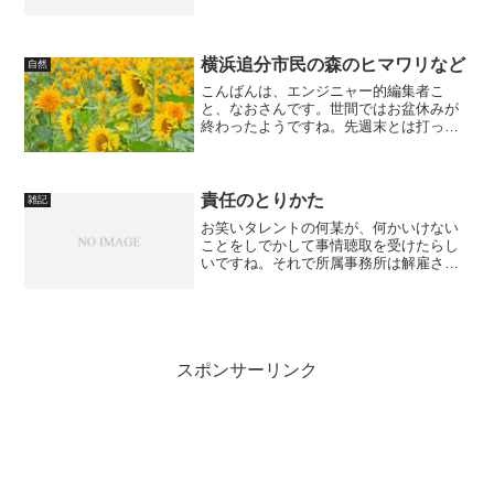
で投票に行かないの？」と子供に聞かれ
ても恥ずかしくないように、散歩がてら
にでも投票に行きましょう。と書きまし
たが、今日の横浜地方は、...
横浜追分市民の森のヒマワリなど
自然
こんばんは、エンジニャー的編集者こ
と、なおさんです。世間ではお盆休みが
終わったようですね。先週末とは打って
変わった混雑に、ああまたこの日常が戻
ってきた…。とちょっと残念です。で
も、いきなり大雨というのは運がないで
すね。さて、好天の日曜日、横...
責任のとりかた
雑記
お笑いタレントの何某が、何かいけない
ことをしでかして事情聴取を受けたらし
いですね。それで所属事務所は解雇され
るし、とうぜんコンビは解消（自然解消
らしい）となるし、相棒は公然と泣きじ
ゃくるし（人前で泣く男は信用でき
ん）、いいところまったくなし...
スポンサーリンク