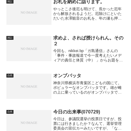
お札を納めに詣ります。
雑記
やっとこさ後厄も明けて、長かった厄年
から解放されるようだ。厄除けにといた
だいた水澤観音のお札を、年の瀬も押し
迫った今日、納めに行くことにした。 左
の貼り紙には何と書いてあるのか…。
求めよ、されば授けられん。その
雑記
２
今回も、nikkei.bp「ガ島通信」さんの
「事件・事故報道で今一度考えたいメデ
ィアの責任と体質（中） 」からお題をい
ただいた。同ブログ記事(上)の内容につい
ては、概ね、「そうだね、そのとおり」
という具合に賛同するトラックバックが
オンブバッタ
自然
ほとんどだ...
神奈川県横浜市青葉区こどもの国にて。
ポピュラーなオンブバッタです。雄が雌
の上に乗っているのがオンブバッタで
す。雄が小さいんですよね。ダメおやじ
を連想してしまいますが、私のことでは
ないですからね。
今日の出来事(070729)
自然
今日は、参議院選挙の投票日ですが、投
票には行きましたか？なんて、選挙管理
委員会の宣伝カーみたいですが、「なん