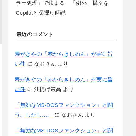
ラー処理」で決まる 「例外」構文を
Copilotと深掘り解説
最近のコメント
寿がきやの「赤からきしめん」が実に旨
い件
に
なおさん
より
寿がきやの「赤からきしめん」が実に旨
い件
に
油揚げ最高
より
「無効なMS-DOSファンクション」と闘
う。しかし…。
に
なおさん
より
「無効なMS-DOSファンクション」と闘