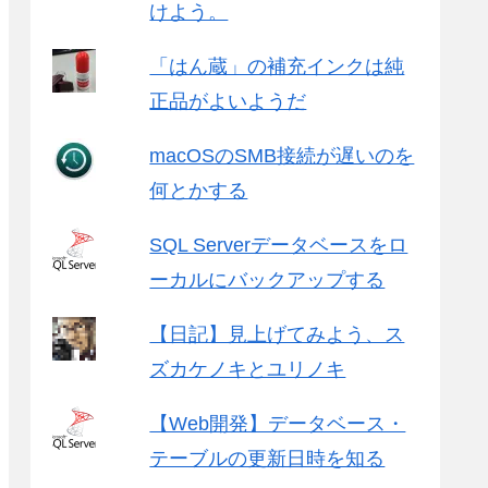
けよう。
「はん蔵」の補充インクは純
正品がよいようだ
macOSのSMB接続が遅いのを
何とかする
SQL Serverデータベースをロ
ーカルにバックアップする
【日記】見上げてみよう、ス
ズカケノキとユリノキ
【Web開発】データベース・
テーブルの更新日時を知る