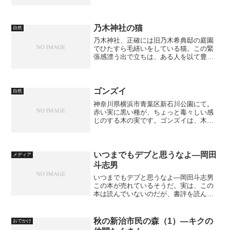
るまいということで、市内の市民の森に
出掛けてみることにした。
乃木神社の猫
自然
乃木神社、正確には旧乃木希典邸の庭園
でひたすら毛繕いをしている猫。この緊
張感漂う出で立ちは、ある人を以て豊川
悦司風、人間ならモテモテと言わしめた
ほどです。 このあと、猫好きの女性にぐ
りぐりやられて、まんざらでもない様子
と、のびを交互に繰り返...
ゴンズイ
自然
神奈川県横浜市青葉区新石川公園にて。
赤い実に黒い種が、ちょっと毒々しい感
じのする木の実です。ゴンズイは、木の
用途がなく役に立たず、同じく役に立た
ない魚のゴンズイから来ているそうで
す。考えればひどい話ですが。
いつまでもデブと思うなよ―岡田
メディア
斗志男
いつまでもデブと思うなよ―岡田斗志男
この本が売れているそうだ。実は、この
本は読んでいないのだが、書評を読んで
どんなことが書かれているかだいたいわ
かってしまった。「痩せたらこんなにい
いことある！」といった感じの本なのだ
秋の新治市民の森（1）―キクの
おでかけ
が、痩せるためのプロセス...