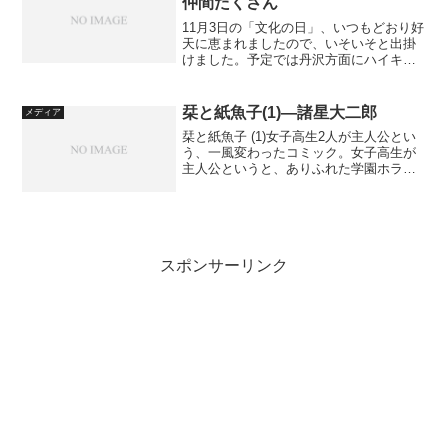
仲間たくさん
11月3日の「文化の日」、いつもどおり好
天に恵まれましたので、いそいそと出掛
けました。予定では丹沢方面にハイキン
グ、のはずだったのですが高速道が大渋
滞のため、やはり近場に行こうというこ
とになりました。ということで、秋もま
栞と紙魚子(1)―諸星大二郎
メディア
っただ中の新治市民の...
栞と紙魚子 (1)女子高生2人が主人公とい
う、一風変わったコミック。女子高生が
主人公というと、ありふれた学園ホラー
やそんなのを予想するかも知れないが、
そこは諸星大二郎のこと、かなり変わっ
た世界を醸し出している。
スポンサーリンク