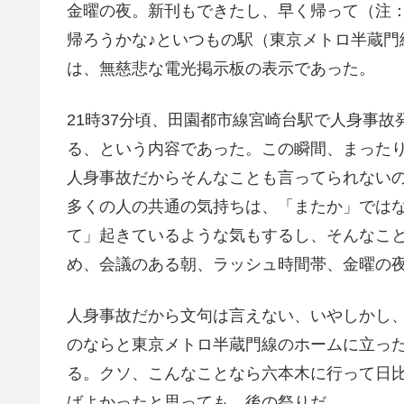
金曜の夜。新刊もできたし、早く帰って（注：
帰ろうかな♪といつもの駅（東京メトロ半蔵門
は、無慈悲な電光掲示板の表示であった。
21時37分頃、田園都市線宮崎台駅で人身事
る、という内容であった。この瞬間、まった
人身事故だからそんなことも言ってられない
多くの人の共通の気持ちは、「またか」では
て」起きているような気もするし、そんなこ
め、会議のある朝、ラッシュ時間帯、金曜の
人身事故だから文句は言えない、いやしかし
のならと東京メトロ半蔵門線のホームに立っ
る。クソ、こんなことなら六本木に行って日
ばよかったと思っても、後の祭りだ。