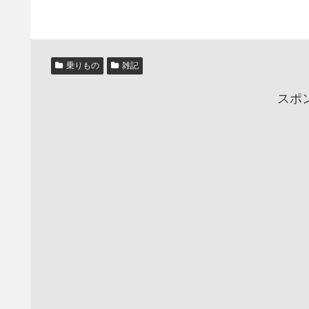
乗りもの
雑記
スポ