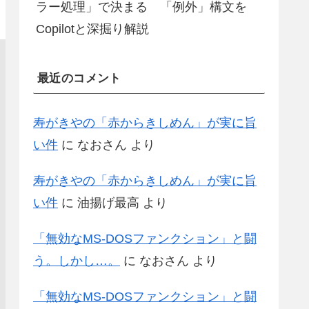
ラー処理」で決まる 「例外」構文を
Copilotと深掘り解説
最近のコメント
寿がきやの「赤からきしめん」が実に旨
い件
に
なおさん
より
寿がきやの「赤からきしめん」が実に旨
い件
に
油揚げ最高
より
「無効なMS-DOSファンクション」と闘
う。しかし…。
に
なおさん
より
「無効なMS-DOSファンクション」と闘