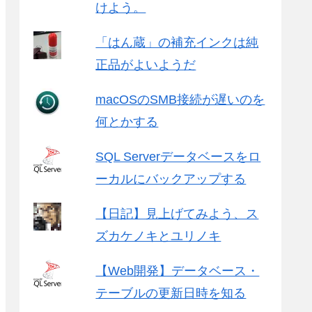
けよう。
「はん蔵」の補充インクは純
正品がよいようだ
macOSのSMB接続が遅いのを
何とかする
SQL Serverデータベースをロ
ーカルにバックアップする
【日記】見上げてみよう、ス
ズカケノキとユリノキ
【Web開発】データベース・
テーブルの更新日時を知る