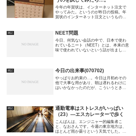
今年の年賀状は、インターネット注文で
やってみた。というのが昨日の投稿。年
賀状のインターネット注文というものを
試してみた。大事なことを書き忘れてい
た。オマケがよかったのだ！
NEET問題
雑記
今日、何気ない会話の中で、日本で使わ
れているニート（NEET）とは、本来の意
味で使われていないという話が出まし
た。「私の旦那はニートだから～。」
「え？働いていないの？有名な人で
は？」「働いているけどニートだよ。」
「どういうこと？」
今日の出来事(070702)
雑記
やっぱりお約束の…。今日は月初めその
他で大事な用があり、朝は遅れるわけに
はいかなかったのだが、こういうときに
限って●急電鉄はやってくれる。別に、月
初め、週の初め、そんなのにこだわら
ず、どういうわけか、こちらが大事な日
にやってくれるのだ。これ...
通勤電車はストレスがいっぱい
雑記
（23）―エスカレーターで歩く
こんばんは、エンジニャー的編集者こ
と、なおさんです。今週の東京地方は、
ほとんど雨か曇りという天気でした。ま