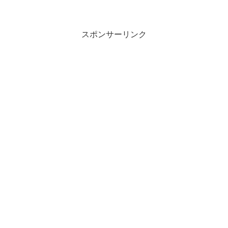
だ夏なの？と思わんばかりの気候でした
ね。何しろ、月初と月末で、10度も温度
差があったのですから、尋常じゃありま
せん。ところで、駅などに...
スポンサーリンク