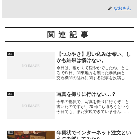
なおさん
関連記事
【つぶやき】思い込みは怖い、し
雑記
かも結果は情けない。
今日は、暖かくて穏やかでしたね。とこ
ろで昨日、関東地方を襲った暴風雨と、
交通機関の乱れに関する記事を投稿しま
した。【つぶやき】暴風雨警報が出たら
出社を取りやめるべきか？この件で、勤
務先での対応がもっと早ければよかった
写真を撮りに行けない…？
雑記
のにという声が多かったの...
今年の抱負で、写真を撮りに行くぞ！と
書いたのですが、20日にも迫ろうという
今日でも、まだ実現できていません…。
三連休もあったのに…。これはなぜなん
でしょう、問題解決しないと、ずっとこ
のままかと思うと不安でなりません。
年賀状でインターネット注文とい
雑記
うのを試してみたら…。