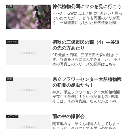
に飛び立ってゆく。 Photo by SH901iS今
回は、...
神代植物公園にフジを見に行こう
自然
う〜ん、GWには江ノ島に行きたいと思っ
ていたのだが…。どうも周囲のノリが悪
く、一週間前にも赴いた神代植物公園な
いし深大寺にまた訪問することになっ
た。とにかく、すごい人出。朝9時には現
地に到着したが、先週→ガラガラ、今週
→人だらけ、好天のGW...
初秋の三保市民の森（4）―谷道
おでかけ
の先の方あたり
9月最後の日曜、三保市民の森の続きで
す。谷道をさらに進んでみました。 小さ
めの写真このシリーズの記事はこちら：
初秋の三保市民の森（1）―新散策路のあ
たりとか 初秋の三保市民の森（2）―谷
道に入りかけのところとか 初秋の三保市
県立フラワーセンター大船植物園
自然
民の森（3）―谷...
の初夏の昆虫たち！
神奈川県立フタワーセンター大船植物園
が存亡の危機に！という記事を2回投稿。
今日は、その写真編。なんだかようや
く、という感じ。でも何か気がそぞろな
んだなぁ。県立フラワーセンター大船植
物園が存亡の危機に！（続）県立フラワ
雨の中の撮影会
メディア
ーセンター大船植物園が存...
関東地方は、早くも梅雨入りしてしまっ
たようだ。それにしても早いのである。