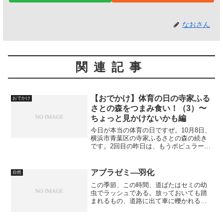
なおさん
関連記事
【おでかけ】体育の日の寺家ふる
おでかけ
さとの森をつまみ食い！（3）〜
ちょっと見かけないかも編
今日が本当の体育の日ですぜ。10月8日、
横浜市青葉区の寺家ふるさとの森の続き
です。2回目の昨日は、もうポピュラーと
いうかそのへんでいくらでも見かけるか
も？編でした。3日目の今日は、ちょっと
見かけないかも編です。2回目の記事はこ
アブラゼミ―羽化
自然
ちら：【おでか...
この季節、この時間、道ばたはセミの幼
虫でラッシュである。放っておいても踏
まれるもの、道路に出て車に轢かれるも
の、そんなのが多いので、見つけたら拾
って植木に留まらせると皆羽化して元気