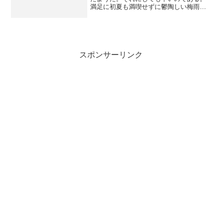
満足に初夏も満喫せずに鬱陶しい梅雨に
なってしまうとは、断腸の思いである。
雨が多いと、なかなか外に出られず、好
きな撮影もできない。なので、あえて雨
の中に出て撮影を楽しもう...
スポンサーリンク