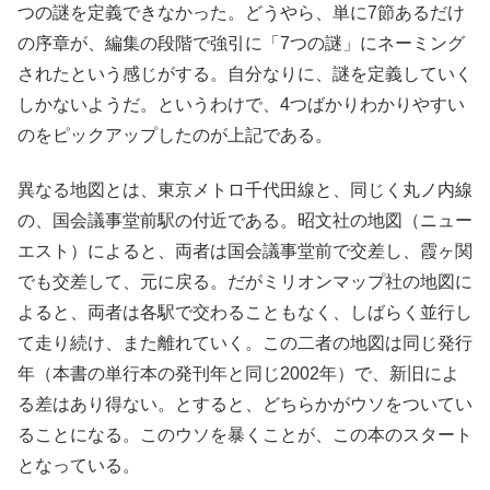
つの謎を定義できなかった。どうやら、単に7節あるだけ
の序章が、編集の段階で強引に「7つの謎」にネーミング
されたという感じがする。自分なりに、謎を定義していく
しかないようだ。というわけで、4つばかりわかりやすい
のをピックアップしたのが上記である。
異なる地図とは、東京メトロ千代田線と、同じく丸ノ内線
の、国会議事堂前駅の付近である。昭文社の地図（ニュー
エスト）によると、両者は国会議事堂前で交差し、霞ヶ関
でも交差して、元に戻る。だがミリオンマップ社の地図に
よると、両者は各駅で交わることもなく、しばらく並行し
て走り続け、また離れていく。この二者の地図は同じ発行
年（本書の単行本の発刊年と同じ2002年）で、新旧によ
る差はあり得ない。とすると、どちらかがウソをついてい
ることになる。このウソを暴くことが、この本のスタート
となっている。