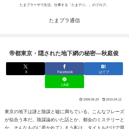
たまプラーザで生活、仕事する「たまデジ。」のブログ。
たまプラ通信
帝都東京・隠された地下網の秘密―秋庭俊
X
Facebook
はてブ
LINE
2009.06.29
2015.04.12
東京の地下は謎と陰謀と嘘に満ちている。こんなフレーズ
が似合う本だ。陰謀論めいた話とか、都会のミステリーと
か、そんなものに惹かれてしまう私は、タイトルだけで買