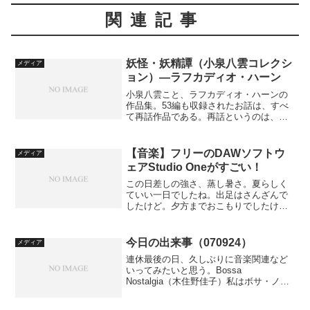
関連記事
妖怪・妖精譚（小泉八雲コレクシ
メディア
ョン）―ラフカディオ・ハーン
小泉八雲こと、ラフカディオ・ハーンの
作品集。53編も収録されたお話は、すべ
て再話作品である。再話というのは、オ
リジナルのある話を、作者独自の世界観
や文章で書き表したもの。ラフカディ
オ・ハーンは再話文学者であり、人間と
【音楽】フリーのDAWソフトウ
メディア
あやかし（幽霊、妖怪、妖...
ェアStudio Oneがすごい！
この日差しの強さ、蒸し暑さ。夏らしく
ていい一日でしたね。出足はさんざんで
したけど。夕方までおこもりでしたけ
ど。今日は、DAWソフトウェアである
Studio OneのFree版を入れてみました。
DAWとは、Digital Audio Work...
今日の出来事（070924）
メディア
連休最後の日、久しぶりに音楽関連など
いってみたいと思う。Bossa
Nostalgia（木住野佳子）私はボサ・ノヴ
ァが好きなので、この人のボサ・ノヴァ
のアルバムも気に入っている。