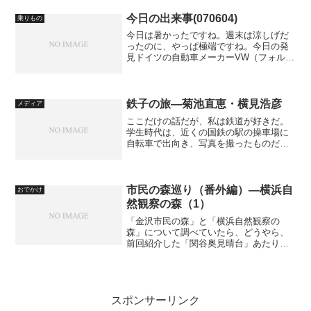
「Siesta」もそうだが、オリジナルもス
タンダードのアレンジ...
今日の出来事(070604)
乗りもの
今日は暑かったですね。週末は涼しげだ
ったのに、やっぱ極端ですね。今日の発
見ドイツの自動車メーカーVW（フォルク
スワーゲン）が、同じくドイツの自動車
メーカーPORCHE（ポルシェ）の傘下だ
なんて初めて知りましたorz。自動車には
そこそこ詳しい...
鉄子の旅―菊池直恵・横見浩彦
メディア
ここだけの話だが、私は鉄道が好きだ。
学生時代は、近くの国鉄の駅の操車場に
自転車で出向き、写真を撮ったものだ。
また、鉄道模型（Nゲージ）も集めてい
た。それらはすでに手放してしまった
が…。というわけではないが、こんなコ
ミックスがあるというので読...
市民の森巡り（番外編）―横浜自
おでかけ
然観察の森（1）
「金沢市民の森」と「横浜自然観察の
森」について調べていたら、どうやら、
前回紹介した「関谷奥見晴台」あたりか
ら先は「横浜自然観察の森」に入るよう
だ。なので、急遽タイトルを改めたい。
しかも、「市民の森」でないので、「番
外編」としたい。まぁ、細か...
スポンサーリンク