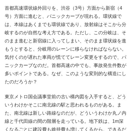
首都高速環状線外回りを、渋谷（3号）方面から新宿（4
号）方面に進むと、パニックカーブが現れる。環状線で
は、本線はあくまでも環状線であり、放射線はそこから分
岐するのが自然な考え方である。ただし、この分岐は、そ
のまま進むと新宿線に入ってしまい、そのまま環状線を進
もうとすると、分岐用のレーンに移らなければならない。
気付くのが遅れた車両が慌ててレーン変更をするので、パ
ニックカーブなのだ。首都高速の中でも、事故発生件数が
多いポイントである。なぜ、このような変則的な構造にし
たのだろうか？
東京メトロ国会議事堂前の古い構内図を入手すると、どう
いうわけかそこに南北線の駅と思われるものがある。ま
た、南北線は新しい路線なのだが、どういうわけか丸ノ内
線と千代田線の間の階層を走っている。地下鉄は、1m深
くなるごとに建設費も維持費も増してくるから、できるだ