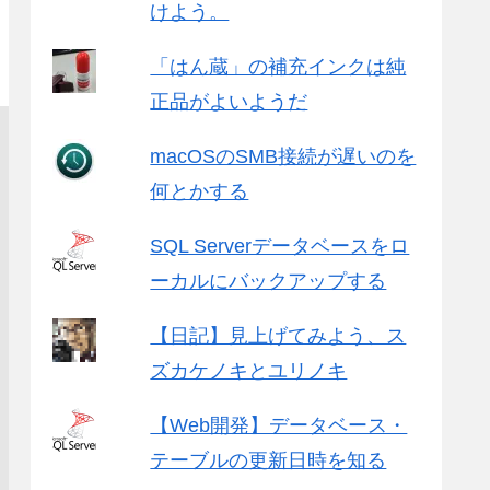
けよう。
「はん蔵」の補充インクは純
正品がよいようだ
macOSのSMB接続が遅いのを
何とかする
SQL Serverデータベースをロ
ーカルにバックアップする
【日記】見上げてみよう、ス
ズカケノキとユリノキ
【Web開発】データベース・
テーブルの更新日時を知る