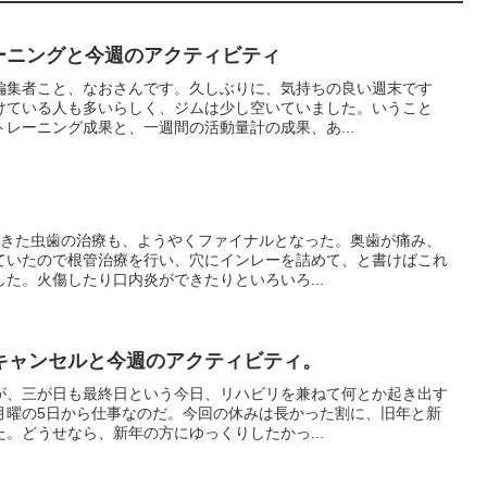
ーニングと今週のアクティビティ
編集者こと、なおさんです。久しぶりに、気持ちの良い週末です
けている人も多いらしく、ジムは少し空いていました。いうこと
レーニング成果と、一週間の活動量計の成果、あ...
てきた虫歯の治療も、ようやくファイナルとなった。奥歯が痛み、
ていたので根管治療を行い、穴にインレーを詰めて、と書けばこれ
た。火傷したり口内炎ができたりといろいろ...
キャンセルと今週のアクティビティ。
が、三が日も最終日という今日、リハビリを兼ねて何とか起き出す
月曜の5日から仕事なのだ。今回の休みは長かった割に、旧年と新
。どうせなら、新年の方にゆっくりしたかっ...