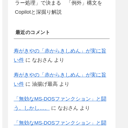
ラー処理」で決まる 「例外」構文を
Copilotと深掘り解説
最近のコメント
寿がきやの「赤からきしめん」が実に旨
い件
に
なおさん
より
寿がきやの「赤からきしめん」が実に旨
い件
に
油揚げ最高
より
「無効なMS-DOSファンクション」と闘
う。しかし…。
に
なおさん
より
「無効なMS-DOSファンクション」と闘