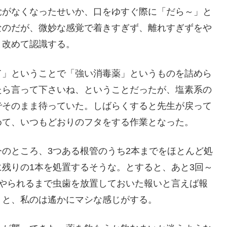
覚がなくなったせいか、口をゆすぐ際に「だら～」と
なのだが、微妙な感覚で着きすぎず、離れすぎずをや
と改めて認識する。
て」ということで「強い消毒薬」というものを詰めら
たら言って下さいね、ということだったが、塩素系の
でそのまま待っていた。しばらくすると先生が戻って
めて、いつもどおりのフタをする作業となった。
のところ、3つある根管のうち2本までをほとんど処
残りの1本を処置するそうな。とすると、あと3回～
をやられるまで虫歯を放置しておいた報いと言えば報
くと、私のは遙かにマシな感じがする。