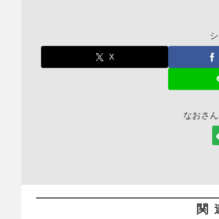
シ
X
なおさん
関