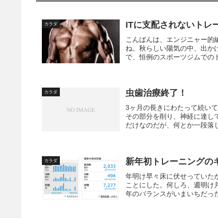
ITに支配されないトレ
カラダ
こんばんは、エンジニャー的
ね。秋らしい陽気の中、出か
で、恒例のスポーツジムでのト
虫歯治療終了！
カラダ
3ヶ月の長きにわたって続い
その部分を削り、神経に達し
だけなのだが、何とか一段落し
新年初トレーニングの
カラダ
年明け早々床に伏せっていた
ことにした。何しろ、週明け
年のバランスがいまいちだった