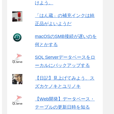
けよう。
「はん蔵」の補充インクは純
正品がよいようだ
macOSのSMB接続が遅いのを
何とかする
SQL Serverデータベースをロ
ーカルにバックアップする
【日記】見上げてみよう、ス
ズカケノキとユリノキ
【Web開発】データベース・
テーブルの更新日時を知る