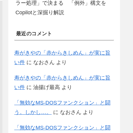
ラー処理」で決まる 「例外」構文を
Copilotと深掘り解説
最近のコメント
寿がきやの「赤からきしめん」が実に旨
い件
に
なおさん
より
寿がきやの「赤からきしめん」が実に旨
い件
に
油揚げ最高
より
「無効なMS-DOSファンクション」と闘
う。しかし…。
に
なおさん
より
「無効なMS-DOSファンクション」と闘