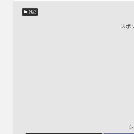
雑記
スポ
シ