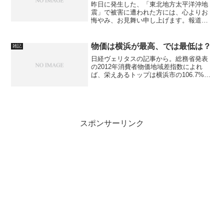
昨日に発生した、「東北地方太平洋沖地
震」で被害に遭われた方には、心よりお
悔やみ、お見舞い申し上げます。報道で
次々と明らかになる被災地の状況を見る
に、発する言葉が見つかりません。ま
た、原発の状況も、予断を許さない状況
物価は横浜が最高、では最低は？
雑記
が続いています。昨夜は、電...
日経ヴェリタスの記事から。総務省発表
の2012年消費者物価地域差指数によれ
ば、栄えあるトップは横浜市の106.7%。
横浜、物価高いからなぁ。ちょっと買い
物しただけで、「え？こんなに？」てな
ことになるし。トップは横浜、では最下
位はけっこう意外...
スポンサーリンク