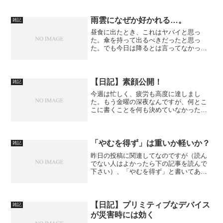
う！）。自転車の逆走といえば、この6月
から改正道路交通法が施行されて、自転
車の危険運転に関する罰則が強化され
雨雲になぜか好かれる…。
雑記
た、ということだ。出るべく...
昼食に出たとき、これはヤバイと思っ
た。傘を持って出るべきだったと思っ
た。でも今日は降るとは言ってなかった
し…。ブログ主が室内にいると雨は降ら
ない。出ようとすると振り出し、室内に
戻って止みかけてきたから出ようとする
とまた降り出す。何か、こう、...
【日記】素顔公開！
雑記
今週は忙しく、疲労も高度に達しまし
た。もう金曜の深夜なんですが、何とこ
こに書くことを何も決めていなかったの
で、仕方がないので素顔をさらしてネタ
にしてしまうことにしました。
「やむを得ず」は重いか軽いか？
雑記
昨日の投稿に関連してなのですが（読ん
でない人はよかったら下の記事を読んで
下さい）、「やむを得ず」と書いてあり
ますよね。こういうのを読んだ人は、
「ああ、やむを得ずなんだな、仕方ない
んだな。」と思いますよね、普通。「や
むを得ず」には「仕方ない」...
【日記】プリミティブなデバイス
雑記
が災害時には効く