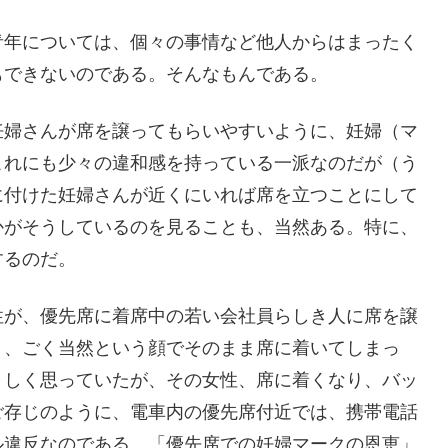
青年については、個々の事情など他人からはまったく
もできないのである。そんなもんである。
妊婦さんが席を譲ってもらいやすいように、妊婦（マ
これにも少々の違和感を持っている一派なのだが（う
に付けた妊婦さんが近くにいれば席を立つことにして
かがそうしているのを見ることも、当然ある。特に、
するのだ。
性が、優先席に着席中の若い会社員らしき人に席を譲
く、ごく当然という顔でそのまま席に着いてしまっ
々しく思っていたが、その女性、席に着くなり、バッ
ご存じのように、電車内の優先席付近では、携帯電話
ル違反なのである。「優先席での妊婦マークの恩恵」