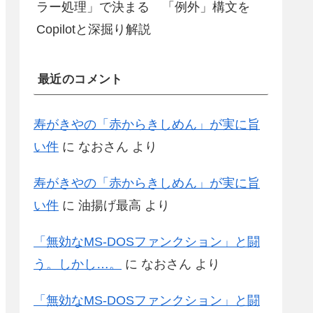
ラー処理」で決まる 「例外」構文を
Copilotと深掘り解説
最近のコメント
寿がきやの「赤からきしめん」が実に旨
い件
に
なおさん
より
寿がきやの「赤からきしめん」が実に旨
い件
に
油揚げ最高
より
「無効なMS-DOSファンクション」と闘
う。しかし…。
に
なおさん
より
「無効なMS-DOSファンクション」と闘