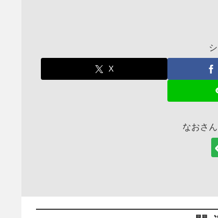
シ
X
なおさん