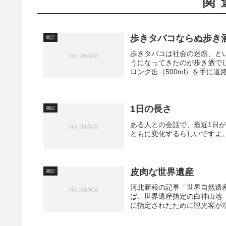
関
歩きタバコならぬ歩き
雑記
歩きタバコは社会の迷惑、と
うになってきたのが歩き酒で
ロング缶（500ml）を手に道
1日の長さ
雑記
ある人との会話で、最近1日
ともに変化するらしいですよ
皮肉な世界遺産
雑記
河北新報の記事「世界自然遺
ば、世界遺産指定の白神山地
に指定されたために観光客が増