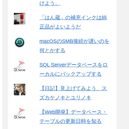
けよう。
「はん蔵」の補充インクは純
正品がよいようだ
macOSのSMB接続が遅いのを
何とかする
SQL Serverデータベースをロ
ーカルにバックアップする
【日記】見上げてみよう、ス
ズカケノキとユリノキ
【Web開発】データベース・
テーブルの更新日時を知る