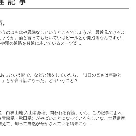
連記事
酒。
いうのはもはや異議なしというところでしょうが、最近見かけるよ
しょうか。酒と言ってもたいていはビールとか発泡酒なんですが、
路や駅の通路を普通に歩いているスーツ姿...
があっという間で、などと話をしていたら、「1日の長さは年齢と
。」とか言う話になった。どういうこと？
産・白神山地 入山者激増、問われる保護」から。この記事によれ
（青森県・秋田県）がやばいことになっているらしいな。世界遺産
えて、却って自然が脅かされている結果にな...