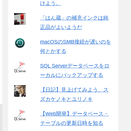
けよう。
「はん蔵」の補充インクは純
正品がよいようだ
macOSのSMB接続が遅いのを
何とかする
SQL Serverデータベースをロ
ーカルにバックアップする
【日記】見上げてみよう、ス
ズカケノキとユリノキ
【Web開発】データベース・
テーブルの更新日時を知る