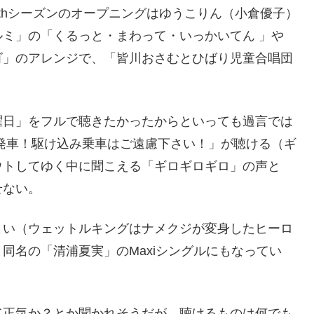
thシーズンのオープニングはゆうこりん（小倉優子）
ミ」の「くるっと・まわって・いっかいてん 」や
ゴ」のアレンジで、「皆川おさむとひばり児童合唱団
曜日」をフルで聴きたかったからといっても過言では
発車！駆け込み乗車はご遠慮下さい！」が聴ける（ギ
ウトしてゆく中に聞こえる「ギロギロギロ」の声と
せない。
よい（ウェットルキングはナメクジが変身したヒーロ
同名の「清浦夏実」のMaxiシングルにもなってい
て正気か？とか聞かれそうだが、聴けるものは何でも