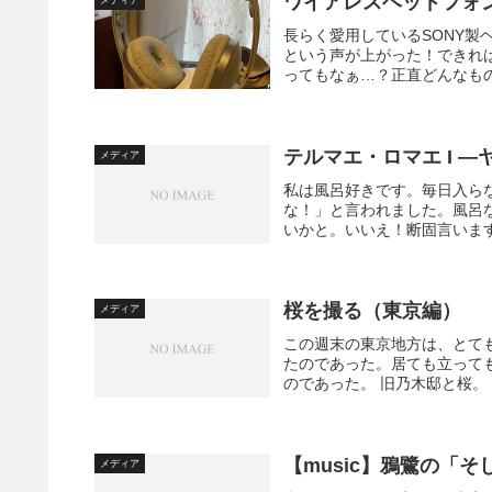
ワイアレスヘッドフォ
メディア
長らく愛用しているSONY
という声が上がった！できれ
ってもなぁ…？正直どんなもの
テルマエ・ロマエ I 
メディア
私は風呂好きです。毎日入ら
な！」と言われました。風呂
いかと。いいえ！断固言います
桜を撮る（東京編）
メディア
この週末の東京地方は、とて
たのであった。居ても立って
のであった。 旧乃木邸と桜。
【music】鴉鷺の「
メディア