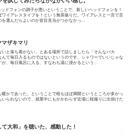
ンを試してみたらなかなかいい感じ。
製ヘッドフォンの調子が悪いということで、新しいヘッドフォンを！
ばワイアレスタイプを！という無茶振りだ。ワイアレスと一言で言
を選んだらよいのか皆目見当がつかなかっ...
―ヤマザキマリ
ないと落ち着かない、とある場所で話しましたら「そんなバカ
なんて毎日入るものではないというのです。シャワーでいいじゃな
が、毎日風呂に入る、すなわち湯に浸かるという...
も暖かであった。ということで桜もほぼ満開というところが多かっ
もいられないので、就業中にもかかわらず近場に桜撮りに出掛けた
そして大和」を聴いた、感動した！