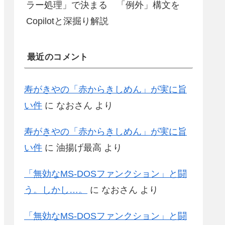
ラー処理」で決まる 「例外」構文を
Copilotと深掘り解説
最近のコメント
寿がきやの「赤からきしめん」が実に旨
い件
に
なおさん
より
寿がきやの「赤からきしめん」が実に旨
い件
に
油揚げ最高
より
「無効なMS-DOSファンクション」と闘
う。しかし…。
に
なおさん
より
「無効なMS-DOSファンクション」と闘