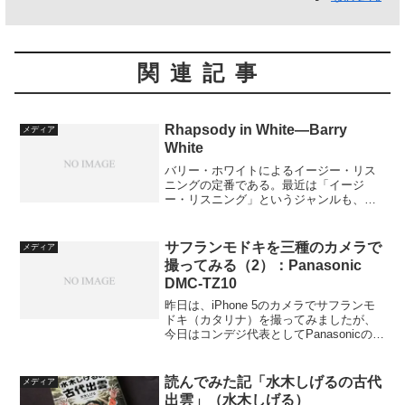
関連記事
Rhapsody in White―Barry
メディア
White
バリー・ホワイトによるイージー・リス
ニングの定番である。最近は「イージ
ー・リスニング」というジャンルも、つ
と聞かなくなったが。1973年に全米ラン
キング1位となった「愛のテーマ（Love's
Theme）」を含む名盤である。
サフランモドキを三種のカメラで
メディア
撮ってみる（2）：Panasonic
DMC-TZ10
昨日は、iPhone 5のカメラでサフランモ
ドキ（カタリナ）を撮ってみましたが、
今日はコンデジ代表としてPanasonicの
DMC-TZ10で撮ってみたものを載せてみ
たいと思います。ちょっと古いコンデジ
ですが、典型的な性能を持っているもの
読んでみた記「水木しげるの古代
メディア
で...
出雲」（水木しげる）