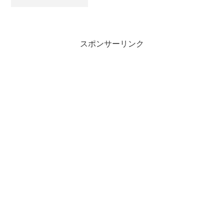
れたのは4月なので、まだ咲き始めという
感じであった。その中から、いくつか紹
介したい。これは、「タイヨー」という
品種。確かに、太陽の...
スポンサーリンク