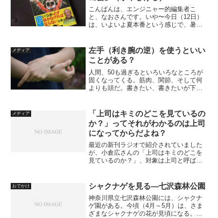
こんばんは、エンジニャー的編集者こ
と、なおさんです。いや〜今日（12日）
は、いよいよ夏本番という感じで、暑い
一日でうれしかったですね。朝から森の
中をほっつき歩いて、お弁当をいただい
て、午後もひたすら歩いて、帰ってきて
左手（利き腕の逆）を使うといい
メディア
お風呂でスッキリ＆ビール...
ことがある？
人間、50も過ぎるといろいろなところが
固くなってくる。筋肉、関節、そして何
よりも頭だ。書きたい、書きたいが下ネ
タは避ける。あくまでも頭が固いのだ〜
ということで、こんな本がある。アタマ
がみるみるシャープになる! 脳の強化書
「上司はキミのどこを見ているの
メディア
posted wit...
か？」ってそれがわかるのは上司
になってからだよね？
最近の新刊ラジオで紹介されていました
が、小倉広さんの「上司はキミのどこを
見ているのか？」、対象は上司と呼ばれ
る人ではないけれど、上司にとっては
「うんうん、そうだよ、よく言ってくれ
たよ。」という内容ですね。この間も、
シャクナゲを見る―七沢森林公園
おでかけ
まさにそういうことに出くわ...
神奈川県立七沢森林公園には、シャクナ
ゲ園がある。今頃（4月～5月）は、さま
ざまなシャクナゲの花が見頃になる。訪