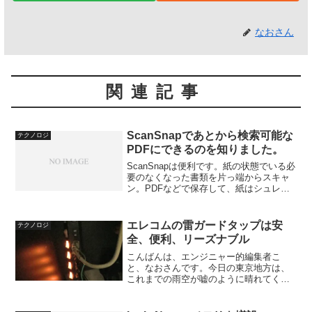
なおさん
関連記事
ScanSnapであとから検索可能な
テクノロジ
PDFにできるのを知りました。
ScanSnapは便利です。紙の状態でいる必
要のなくなった書類を片っ端からスキャ
ン。PDFなどで保存して、紙はシュレッ
ダー行き。デスクや部屋がスッキリしま
す。このScanSnap、検索可能なPDFを作
成できるので便利なのですが、このオプ
エレコムの雷ガードタップは安
テクノロジ
ショ...
全、便利、リーズナブル
こんばんは、エンジニャー的編集者こ
と、なおさんです。今日の東京地方は、
これまでの雨空が嘘のように晴れてくれ
ました。もう7月なんですし、やっぱりこ
うじゃなくっちゃ！でも、今日の打ち合