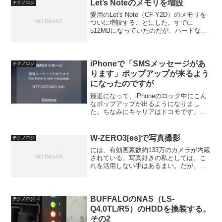
わせで会った人たちは、一週間も続く夏
Let’s Noteのメモリを増設
テクノロジ
風邪に悩まされていたり、...
愛用のLet's Note（CF-Y2D）のメモリを
ついに増設することにした。すでに
512MBになっていたのだが、ハードな稼
働には耐えられないらしい。同じ機種を
使っている知り合いのライターの「目一
杯増設しました」や、部下の「当然目一
杯ッスよ...
iPhoneで「SMSメッセージがあ
テクノロジ
ります」ポップアップが来るよう
になったのですが
最近になって、iPhoneのロック中にこん
なポップアップが出るようになりまし
た。ちなみにキャリアはドコモです。
SMSメッセージ新着メッセージがありま
すYou have a new message.NTT
DOCOMO, INC.で、その下に...
W-ZERO3[es]で写真撮影
テクノロジ
には、有効画素数約133万のカメラが内蔵
されている。写真好きの私としては、こ
れを活用しない手はあるまい。だが、こ
れも一筋縄ではいかないのであった…。
基本的には、私がマヌケであるためなの
だが…。では、カメラ機能の呼び出し
は、→→と開き、左上の...
BUFFALOのNAS（LS-
テクノロジ
Q4.0TL/R5）のHDDを換装する。
その2