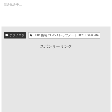
読み込み中…
テクノロジ
HDD 換装 CF-Y7A レッツノート HGST SeaGate
スポンサーリンク