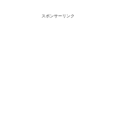
保護区」を表すものである。この看板の
向こうは、一面広葉樹の木で覆われてい
る。もちろん、「保護...
スポンサーリンク