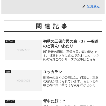
なおさん
関連記事
初秋の三保市民の森（3）―谷道
おでかけ
のど真ん中あたり
9月最後の日曜、三保市民の森の続きで
す。谷道をさらに進んでみました。 小さ
めの写真このシリーズの記事はこちら：
初秋の三保市民の森（1）―新散策路のあ
たりとか 初秋の三保市民の森（2）―谷
道に入りかけのところとか 三保市民の森
ユッカラン
自然
の案内は、こちら...
勤務先の近くの公園には、何気なく立派
な植物が植えられています。ちょうど今
頃と春に白い重そうな花を咲かせるその
名前は、「ユッカラン」だそうです。
Photo by WS007SH
背中に顔！？
メディア