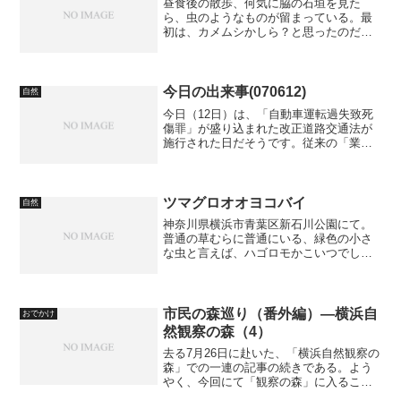
昼食後の散歩、何気に脇の石垣を見た
ら、虫のようなものが留まっている。最
初は、カメムシかしら？と思ったのだ
が、よく見ると蛾のようである。しか
も、背中に顔がある。思わず、手持ちの
カメラでシャッターを押す。
今日の出来事(070612)
自然
今日（12日）は、「自動車運転過失致死
傷罪」が盛り込まれた改正道路交通法が
施行された日だそうです。従来の「業務
上過失致死罪」では最高5年の懲役刑だっ
たのが、最高7年に延長されるとか。要す
るに、自動車を運転していての過失致死
を厳罰化しようとい...
ツマグロオオヨコバイ
自然
神奈川県横浜市青葉区新石川公園にて。
普通の草むらに普通にいる、緑色の小さ
な虫と言えば、ハゴロモかこいつでしょ
う。ちょっと大きいな、と思ったら間違
いなくこいつです。カメムシの仲間で、
黒い紋があるのですぐにわかると思いま
す。 写真はなぜか黄色い...
市民の森巡り（番外編）―横浜自
おでかけ
然観察の森（4）
去る7月26日に赴いた、「横浜自然観察の
森」での一連の記事の続きである。よう
やく、今回にて「観察の森」に入ること
ができた。この看板は、「カシの森特別