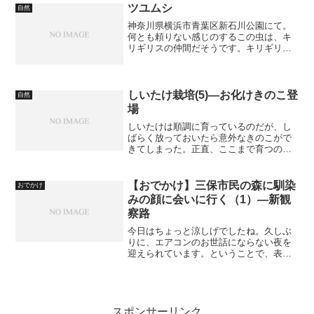
よい香りなので、枝を折って持って帰る
ツユムシ
自然
人が多いようで、残念です...
神奈川県横浜市青葉区新石川公園にて。
何とも頼りない感じのするこの虫は、キ
リギリスの仲間だそうです。キリギリス
は肉食で、体も大きく、いかにも頑丈そ
うですが、ツユムシはそんなことないで
すねぇ。はかなげです。
しいたけ栽培(5)―お化けきのこ登
自然
場
しいたけは順調に育っているのだが、し
ばらく放っておいたら意外なきのこがで
きてしまった。正直、ここまで育つのか
と思ったのだが。
【おでかけ】三保市民の森に馴染
おでかけ
みの顔に会いに行く（1）—新観
察路
今日はちょっと涼しげでしたね。久しぶ
りに、エアコンのお世話にならない夜を
迎えられています。ということで、表題
のとおりです。去る8月5日の日曜日、久
しぶりに外に写真を撮りに行こうと思い
立ち、横浜市緑区の新治市民の森に出向
きました。ここにはクル...
スポンサーリンク