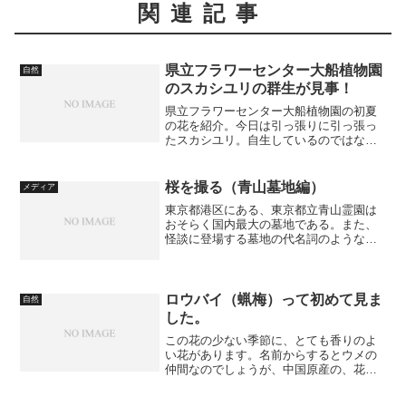
関連記事
県立フラワーセンター大船植物園
自然
のスカシユリの群生が見事！
県立フラワーセンター大船植物園の初夏
の花を紹介。今日は引っ張りに引っ張っ
たスカシユリ。自生しているのではな
く、それは見事な花壇だけど。赤いの、
黄色いの、白いの、ピンクのと、どこを
どう撮ったらいいのかわからなくなるぐ
桜を撮る（青山墓地編）
メディア
らいだったっす。集合写真。...
東京都港区にある、東京都立青山霊園は
おそらく国内最大の墓地である。また、
怪談に登場する墓地の代名詞のような存
在であり、歴史上著名な人物が多数埋葬
されていることからも有名である。地元
ならわかるが桜の名所であり、南北に縦
断する道沿いの桜は圧巻で...
ロウバイ（蝋梅）って初めて見ま
自然
した。
この花の少ない季節に、とても香りのよ
い花があります。名前からするとウメの
仲間なのでしょうが、中国原産の、花が
蝋細工のように見えることからこのよう
に名前が付いたようです。それにしても