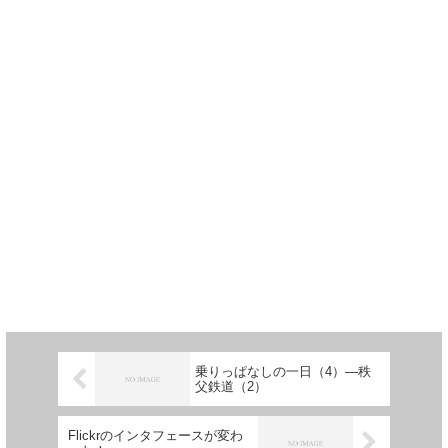
乗りっぱなしの一日（4）―秩
父鉄道（2）
Flickrのインタフェースが変わ