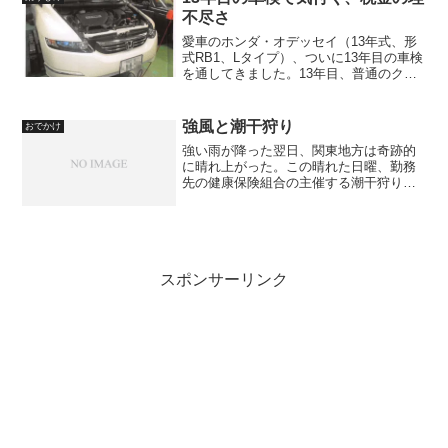
記事：それでも春はやって...
不尽さ
愛車のホンダ・オデッセイ（13年式、形
式RB1、Lタイプ）、ついに13年目の車検
を通してきました。13年目、普通のクル
マならとっくに替え時かということにな
るのですが、走行距離がさほどない（4万
km未満）、地下駐車場に置いていて外観
強風と潮干狩り
おでかけ
の痛みも少...
強い雨が降った翌日、関東地方は奇跡的
に晴れ上がった。この晴れた日曜、勤務
先の健康保険組合の主催する潮干狩り大
会（正確な主旨はちょっと違うが）に朝
早くから出掛けたのであった。
スポンサーリンク