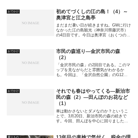
かくの好天がもったいないという気持ち
が優先して、出掛けたのであった。スス
キと、藁葺きの民家。空の...
初めてづくしの江の島！（4）～
おでかけ
奥津宮と江之島亭
まだまだ暑い日が続きますね。GWに行け
なかった江の島観光（神奈川県藤沢市）
の4日目です。今日は奥津宮（おくつのみ
や）です。このお宮だけ「の」が入るん
ですね。今回もWikipediaからもらった蘊
蓄全開でいってみますよ！笑サミュエ
市民の森巡り―金沢市民の森
おでかけ
ル・コッキン...
（2）
「金沢市民の森」の2回目である。このマ
ップを見ながらだと雰囲気がわかるか
も。今回は、「金沢自然公園」のG12か
らG14までを歩くところまでを紹介した
い（G15まで行くには、まだまだ歩かな
ければならないので短縮）。前回の平坦
それでも春はやってくる―新治市
おでかけ
な道に比べ、いきな...
民の森（2）―田んぼのお花など
（1）
車は動かさないとダメなのか？というこ
とで、3月20日、新治市民の森の続きで
す。今回、田んぼを中心に回りました。
こうして見ると色彩に乏しく、やっぱり
春の訪れは遅れているように見えます
が、ところがどうして。このシリーズの
13年目の車検で気付く、税金の理
乗りもの