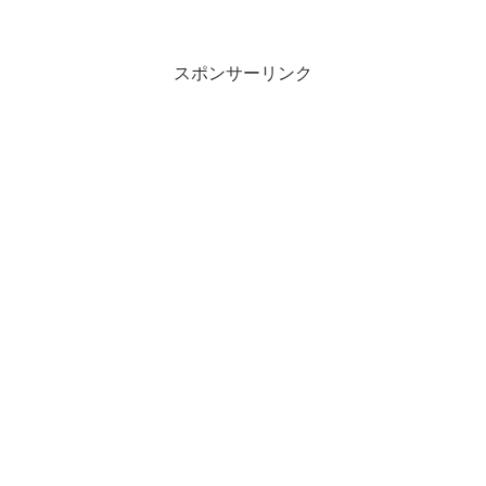
森（3）—田んぼその1 いきなり開けた風
景ですが、見晴らし広場から少し進んだ
あたりです。緑が濃いですね。でも今回
は田んぼなんで...
スポンサーリンク