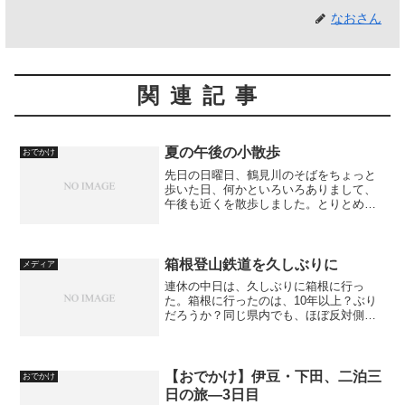
なおさん
関連記事
夏の午後の小散歩
おでかけ
先日の日曜日、鶴見川のそばをちょっと
歩いた日、何かといろいろありまして、
午後も近くを散歩しました。とりとめな
いのですが、やっぱりカメラを持って出
たので、その結果などを…。これは、オ
ニユリのムカゴです。オニユリを庭に植
えている人、多くなりまし...
箱根登山鉄道を久しぶりに
メディア
連休の中日は、久しぶりに箱根に行っ
た。箱根に行ったのは、10年以上？ぶり
だろうか？同じ県内でも、ほぼ反対側の
町に訪れるのが、こんなに大変とは思わ
なかったが。で、箱根から三島方面に国
道1号を進むと、何回か踏切をまたぐこと
になる。この踏切は、箱...
【おでかけ】伊豆・下田、二泊三
おでかけ
日の旅—3日目