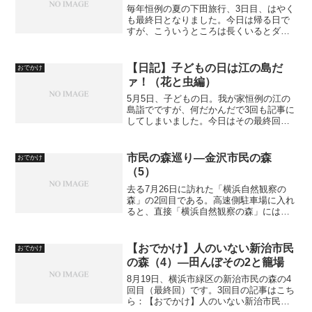
毎年恒例の夏の下田旅行、3日目、はやく
も最終日となりました。今日は帰る日で
すが、こういうところは長くいるとダメ
なのですよね。ちょっと未練があった方
が、来年もまた来ようという気持ちにな
るものです。2日目の記事はこちら：【お
【日記】子どもの日は江の島だ
おでかけ
でかけ】伊豆・下田、...
ァ！（花と虫編）
5月5日、子どもの日。我が家恒例の江の
島詣でですが、何だかんだで3回も記事に
してしまいました。今日はその最終回。
すでにGWも終わってしまっていますけど
ね。【日記】子どもの日は江の島だァ！
【日記】子どもの日は江の島だァ！（猫
市民の森巡り―金沢市民の森
おでかけ
編）最終回は番外と...
（5）
去る7月26日に訪れた「横浜自然観察の
森」の2回目である。高速側駐車場に入れ
ると、直接「横浜自然観察の森」には行
けないので、「金沢自然公園」「金沢市
民の森」を経由して赴くことになる。今
回は、「金沢市民の森」の道中である。
【おでかけ】人のいない新治市民
おでかけ
と思ったら、いきなり...
の森（4）—田んぼその2と籠場
8月19日、横浜市緑区の新治市民の森の4
回目（最終回）です。3回目の記事はこち
ら：【おでかけ】人のいない新治市民の