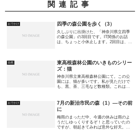
関連記事
四季の森公園を歩く（3）
おでかけ
久しぶりに出掛けた、「神奈川県立四季
の森公園」の3回目です。IT関係のお話
は、ちょっと小休止します。2回目は、こ
ちら。2回目は、「山の広場」から「清水
の谷」を通り、「あそびの森」に向かう
あたりまでを歩きました。今回は、「あ
そびの森」から「春...
東高根森林公園のいきものシリー
自然
ズ：猫
神奈川県立東高根森林公園にて。この公
園には、猫が多いです。私が見ただけで
も、黒、茶、三毛など数種類。これは三
毛ですが、三毛には雄しかいないんでし
たっけ？ 右の猫は、片眼が病気か何かで
見えないようです。もと飼い猫だったよ
7月の新治市民の森（1）―その前
おでかけ
うに思いますが、公園で...
に
梅雨のまっただ中、今週の休みは雨のよ
うだしゆっくりするぞ！と思っていたの
ですが、朝起きてみれば意外な好天。前
回のお出かけは2週間前。妻の機嫌もよ
い。ということで、息子を連れて近場に