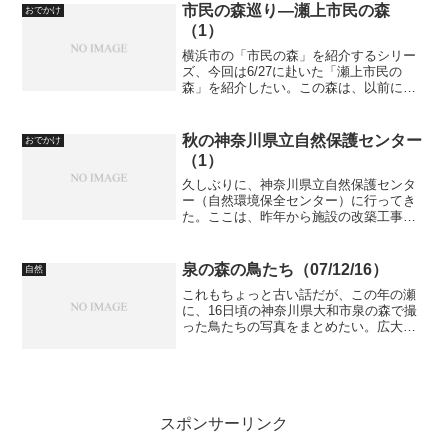
撮影に行こうと、「新治市民の森」へ出
市民の森巡り―瀬上市民の森
おでかけ
掛けました。お弁当さえあ...
（1）
横浜市の「市民の森」を紹介するシリー
ズ、今回は6/27に赴いた「瀬上市民の
森」を紹介したい。この森は、以前にも
紹介した「氷取沢市民の森」「金沢市民
の森」に隣接し、広大な森林公園を形成
している。以下は紹介ページと散策マッ
秋の神奈川県立自然保護センター
おでかけ
プ。瀬上市民の森（紹介...
（1）
久しぶりに、神奈川県立自然保護センタ
ー（自然環境保全センター）に行ってき
た。ここは、昨年から施設の改築工事を
行っており、新しい「自然環境保全セン
ター」が6月にできたところだ。なので、
一度行ってみたいと思ったいたので、こ
泉の森の鳥たち（07/12/16）
自然
の連休の中日に息子とと...
これもちょっと古い話だが、この年の瀬
に、16日頃の神奈川県大和市泉の森で撮
った鳥たちの写真をまとめたい。広大な
池に、水鳥を中心に見ることができる。
最初は、ホシハジロである。赤い目に、
赤い頭と黒い胸が特徴。 ホシハジロ。
スポンサーリンク