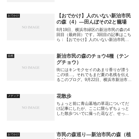
らの風景。 小さめの写真
【おでかけ】人のいない新治市民
おでかけ
の森（4）—田んぼその2と籠場
8月19日、横浜市緑区の新治市民の森の4
回目（最終回）です。3回目の記事はこち
ら：【おでかけ】人のいない新治市民の
森（3）—田んぼその1 いきなり開けた風
景ですが、見晴らし広場から少し進んだ
あたりです。緑が濃いですね。でも今回
新治市民の森のチョウ4種（テン
自然
は田んぼなんで...
グチョウ）
街にはキンモクセイのあまり香りが漂う
この頃…。それでもまだ夏の名残を伝え
るこのブログ。9月22日、横浜市新治市民
の森の生き物や花を紹介する連載、まだ
まだ続きます。今日は、チョウを4種類。
テングチョウ。ひらひらと舞って、地面
花散歩
メディア
で吸水するのをよく...
ちょっと前に青山墓地の草花についてだ
け記事にしたが、ここに限らずちょっと
した散歩ついでに撮った花など、せっか
くなので紹介したい。最初は、ムラサキ
カタバミというカタバミの仲間である。
青山霊園にて。ここには、明治頃に渡来
した花がそのままいついて...
市民の森巡り―新治市民の森（植
おでかけ