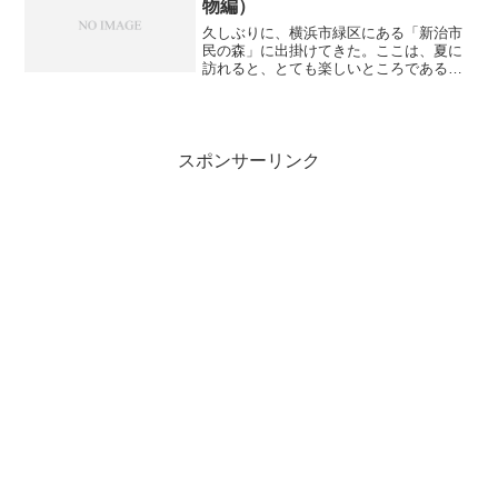
物編）
久しぶりに、横浜市緑区にある「新治市
民の森」に出掛けてきた。ここは、夏に
訪れると、とても楽しいところである。
訪れた日は、「新治夏祭り」の当日で、
子供向けに流しそうめんや竹細工制作な
どのイベントがあって、駐車場は満杯で
あった。仕方ないので、ち...
スポンサーリンク