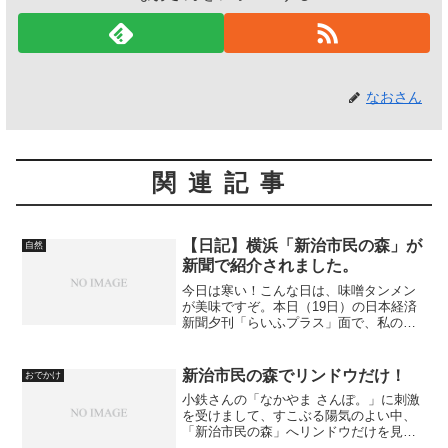
なおさん
関連記事
【日記】横浜「新治市民の森」が
自然
新聞で紹介されました。
今日は寒い！こんな日は、味噌タンメン
が美味ですぞ。本日（19日）の日本経済
新聞夕刊「らいふプラス」面で、私の好
きな「新治市民の森」が紹介されていま
した。大きな写真は、旭谷戸から田んぼ
方面を眺めたものですね。すぐにわかり
新治市民の森でリンドウだけ！
おでかけ
ます。
小鉄さんの「なかやま さんぽ。」に刺激
を受けまして、すこぶる陽気のよい中、
「新治市民の森」へリンドウだけを見に
行って参りました。見晴らし広場近くか