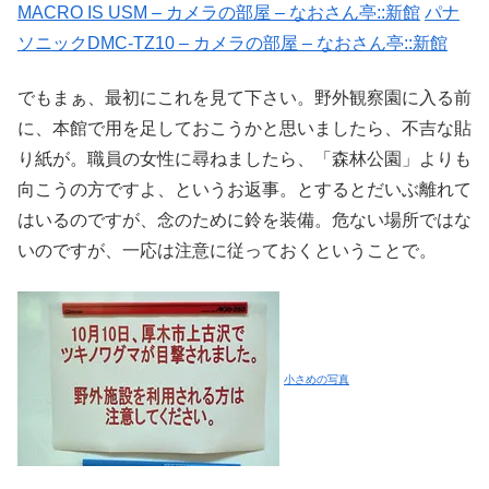
MACRO IS USM – カメラの部屋 – なおさん亭::新館
パナ
ソニックDMC-TZ10 – カメラの部屋 – なおさん亭::新館
でもまぁ、最初にこれを見て下さい。野外観察園に入る前
に、本館で用を足しておこうかと思いましたら、不吉な貼
り紙が。職員の女性に尋ねましたら、「森林公園」よりも
向こうの方ですよ、というお返事。とするとだいぶ離れて
はいるのですが、念のために鈴を装備。危ない場所ではな
いのですが、一応は注意に従っておくということで。
小さめの写真