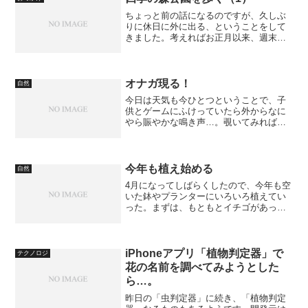
ちょっと前の話になるのですが、久しぶ
りに休日に外に出る、ということをして
きました。考えればお正月以来、週末に
どこかに行く、ということをしていなか
ったんですね。これではいかんというこ
とで、近くにある「神奈川県立四季の森
公園」に行ってきました。...
オナガ現る！
自然
今日は天気も今ひとつということで、子
供とゲームにふけっていたら外からなに
やら賑やかな鳴き声…。覗いてみれば、
部屋の前に立つ、ケヤキの梢で動く影ふ
たつ。その正体は、オナガ。甲高いよく
通る声で現れた主は、カップルであっ
た。だが、ツーショットはな...
今年も植え始める
自然
4月になってしばらくしたので、今年も空
いた鉢やプランターにいろいろ植えてい
った。まずは、もともとイチゴがあった
ところに、株を足してみた。最近は、春
だけでなく四季なりの品種もあるよう
だ。よく見ると、よそ者が混じってい
る。わかるかな？
iPhoneアプリ「植物判定器」で
テクノロジ
花の名前を調べてみようとした
ら…。
昨日の「虫判定器」に続き、「植物判定