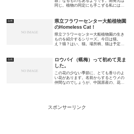
器」なるものもあるようです。開発元は
同じ。植物の同定にも手こずる私にはう
ってつけのアプリでは？さっそく使って
みようと思いました。…が？
県立フラワーセンター大船植物園
自然
のHomeless Cat！
県立フラワーセンター大船植物園の生き
ものを紹介するシリーズ。今日は猫。
え？猫？はい、猫。場所柄、猫は予定に
なかったんですが、ふと目をやった場所
にいたので思わずshootしてしまいまし
た。あ〜Homeless Catというのは野良猫
ロウバイ（蝋梅）って初めて見ま
自然
という意味...
した。
この花の少ない季節に、とても香りのよ
い花があります。名前からするとウメの
仲間なのでしょうが、中国原産の、花が
蝋細工のように見えることからこのよう
に名前が付いたようです。それにしても
よい香りなので、枝を折って持って帰る
人が多いようで、残念です...
スポンサーリンク