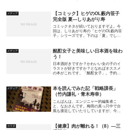
しみる原因も、虫歯じゃなくて、知覚過
敏だというのもわかっていますしね。た
だ、時間が遅めでしたので昼食は早めに
【コミック】ヒゲのOL藪内笹子
メディア
採り、しっかり歯も磨い...
完全版 夏―しりあがり寿
コミックネタが続いておりますぞよ。今
回は、しりあがり寿の「ヒゲのOL藪内笹
子」シリーズです。下のは「夏」でし
て、お察しのとおり春夏秋冬、4冊セット
になります。というか、「ヒゲのOL」っ
て何？ ヒゲのOL藪内笹子 完全版 夏 (ビ
酩酊女子と美味しい日本酒を味わ
メディア
ームコミック...
う！
日本酒好きですか？かわいい女の子のイ
ラストが好きですか？となればオススメ
の本がこれです。「酩酊女子」。予約受
付中に思わずジャケ買いしました。いか
にもお酒の好きそうな女の子のとろんと
した感じがよいですね。酩酊女子—酩酊
本を読んでみた記「戦略課長」
メディア
女子制作委員会・著—ワニ...
（竹内謙礼・青木寿幸）
こんばんは、エンジニャー的編集者こ
と、なおさんです。梅雨の真っ只中で台
風も接近していたりしていますが、今
日、ようやく自宅近くでセミの鳴き声を
聞きました（正しくは聞いたという報告
を受けたのですが）。キリギリスは7月に
【健康】肉が離れる！（8）―三
カラダ
入ってから耳にしていました...