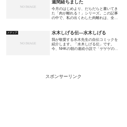
週間経ちました
今月のはじめより、だらだらと書いてき
た「肉が離れる！」シリーズ。この記事
の中で、私の出くわした肉離れは、全治
（最短）三週間である、とお医者さまに
鑑定されました。この三週間という時間
がようやく経過したのですが、果たして
水木しげる伝―水木しげる
メディア
どのようになっているので...
我が敬愛する水木先生の自伝コミックを
紹介します。「水木しげる伝」です。
今、NHKの朝の連続小説で「ゲゲゲの女
房」が大人気ですね。これまでの不振を
吹き飛ばすほどの大人気だとか。奥さん
役、キレイな人ですね。旦那さん役も、
普通の人のような。まぁ、...
スポンサーリンク