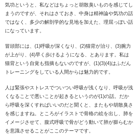
気功というと、私などはちょっと胡散臭いものを感じてし
まうのですが、それはさておき、中身は精神論や気功の話
ではなく、多少の解剖学的な見地を加えた、理屈っぽい話
になっています。
冒頭部には、(1)呼吸が深くなり、(2)猫背が治り、(3)腕力
が上がり、(4)早く歩けるようになる、とあります。私は
猫背という自覚も指摘もないのですが、(1)(3)(4)はふだん
トレーニングをしている人間からは魅力的です。
人は緊張やストレスでついつい呼吸が浅くなり、呼吸が浅
くなることで悪いことが起きるというのが(1)の話。だか
ら呼吸を深くすればいいのだと聞くと、またもや胡散臭さ
を感じますね。ところがイラストで骨格の絵を出し、肺を
イメージさせて、腹式呼吸で骨がどう動いて肺が膨らむか
を意識させることがここのテーマです。