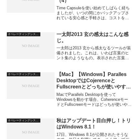
（4）
Time Capsuleを使い始めてしばらく経ち
ましたが、いつの間にかバックアップさ
れている安心感と手軽さは、コストをか
けるだけの価値があります。ただし、私
の場合はParallels DesktopでWindows 7環
境も利用しており、そ...
一太郎2013 玄の感太はこんな感
オペレーティングシステム
じ。
一太郎は2013 玄から感太なるツールが装
備されました。これは、いわば言葉のヒ
ント集のようなもの。表示された言葉や
絵にインスパイアされて、思いの湧き出
るままに言葉を綴る、そんなツールで
す。ちょっと大げさ？
【Mac】【Windows】Paralles
オペレーティングシステム
DesktopではCojerenceと
Fullscreenとどっちが使いやすい
のか？
MacでParallels Desktopを使って
Windowsを動かす場合、Coherenceモー
ドとFullscreenモードはどっちが使いやす
いのでしょうか？これはFullscreenモー
ド。文字どおり、全画面を占有して動作
します。
秋はアップデート目白押し！トリ
オペレーティングシステム
はWindows 8.1！
17日、Windows 8.1が公開されたそうな