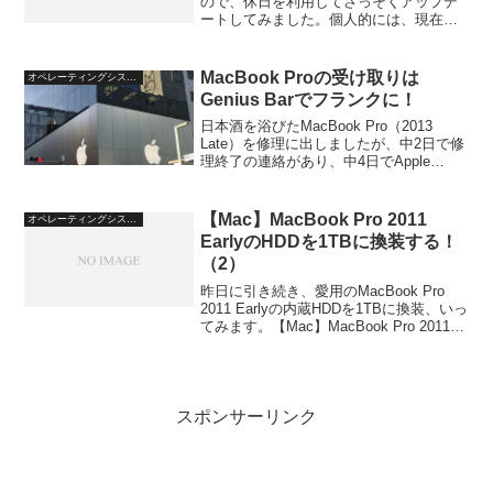
ので、休日を利用してさっそくアップデ
ートしてみました。個人的には、現在の
UIでも不便はないのですが（慣れの問
題）、新しいものには興味があるのが人
情というもの。そういうことで、さっそ
MacBook Proの受け取りは
オペレーティングシステム
く始めてみま...
Genius Barでフランクに！
日本酒を浴びたMacBook Pro（2013
Late）を修理に出しましたが、中2日で修
理終了の連絡があり、中4日でApple
Store銀座から現品を受け取ってきまし
た。意外と早いです、Apple。こんな事件
もあったので、私のMacBo...
【Mac】MacBook Pro 2011
オペレーティングシステム
EarlyのHDDを1TBに換装する！
（2）
昨日に引き続き、愛用のMacBook Pro
2011 Earlyの内蔵HDDを1TBに換装、いっ
てみます。【Mac】MacBook Pro 2011
EarlyのHDDを1TBに換装する！昔やっ
た、HDDの丸ごとコピーについての記事
はこち...
スポンサーリンク