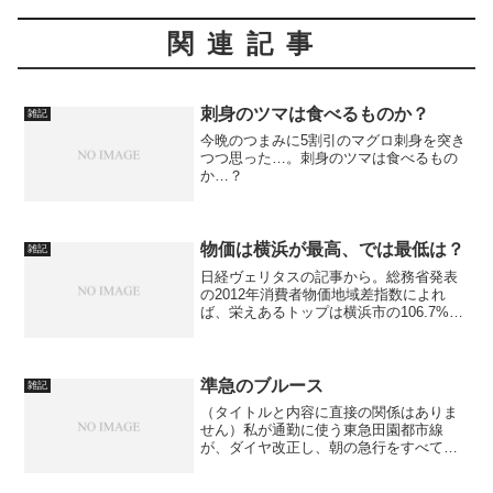
関連記事
刺身のツマは食べるものか？
雑記
今晩のつまみに5割引のマグロ刺身を突き
つつ思った…。刺身のツマは食べるもの
か…？
物価は横浜が最高、では最低は？
雑記
日経ヴェリタスの記事から。総務省発表
の2012年消費者物価地域差指数によれ
ば、栄えあるトップは横浜市の106.7%。
横浜、物価高いからなぁ。ちょっと買い
物しただけで、「え？こんなに？」てな
ことになるし。トップは横浜、では最下
位はけっこう意外...
準急のブルース
雑記
（タイトルと内容に直接の関係はありま
せん）私が通勤に使う東急田園都市線
が、ダイヤ改正し、朝の急行をすべて準
急にするという。聞けば、ラッシュ対
策、遅延対策だということで、平日の8時