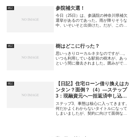
台にターミナル駅である渋谷に到着する
列車のみ、各駅停車になると...
参院補欠選！
雑記
今日（25日）は、参議院の神奈川県補欠
選挙があるのであった。雨が降りそうな
中、いそいそと出掛けた。だが、この盛
り上がりのなさは何か。
樹はどこに行った？
雑記
思いっきりローカルネタなのですが…。
いつも利用している駅前の樹木が、あっ
という間に撤去されました。囲みができ
たと思ったら、いつの間にか空っぽにな
ってました。春は桜、桜が終わればハナ
ミズキ、春から夏へのつなぎを感じさせ
てくれた何本もの木々が、...
【日記】住宅ローン借り換えはカ
雑記
ンタン？面倒？（4）—ステップ
3：現融資元へ一括返済申し込み
（その1）
ステップ3、事態は核心に入ってきます。
何だかよくわからないタイトルになって
しまいましたが、契約に向けて面倒な作
業が続きます。前回の記事はこちら：
【日記】住宅ローン借り換えはカンタ
ン？面倒？（3）—ステップ2：審査書類
を送る書類一式を送ってし...