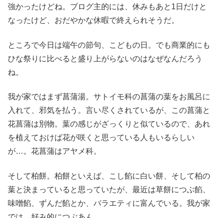
強かったけどね。ブログ主的には、休みもあと1日だけと
なったけど、おだやかな休暇で終えられそうだ。
ところで今日は端午の節句、こどもの日。でも商業的にも
ひな祭りに比べると盛り上がらないのはなぜなんだろう
ね。
我が家ではまず菖蒲湯。サトイモ科の菖蒲の葉をお風呂に
入れて、邪気を払う。言い尽くされているが、この菖蒲と
花菖蒲は別物。葉の感じがざっくりと似ているので、あれ
を植えておけば花が咲くと思っている人もいるらしい
が…。花菖蒲はアヤメ科。
そして柏餅。柏餅といえば、こし餡に白い餅、そして柏の
葉と決まっていると思っていたが、最近は草餅につぶ餡、
味噌餡、ずんだ餡とか、バラエティに富んでいる。我が家
では、好み的につぶあん。