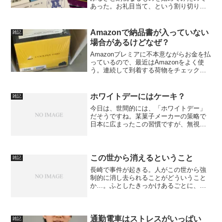
あった。お礼目当て、という割り切りの
もとに納税先をチョイスしていたが、や
っぱり出身地は外せないよなぁ、という
ことでブログ主出身地の千葉県船橋市に
Amazonで納品書が入っていない
雑記
も寄付を実行してみたので...
場合があるけどなぜ？
Amazonプレミアに不本意ながらお金を払
っているので、最近はAmazonをよく使
う。連続して到着する荷物をチェックし
ていて気付いた。納品書が入っていない
ことがある！
ホワイトデーにはケーキ？
雑記
今日は、世間的には、「ホワイトデー」
だそうですね。某菓子メーカーの策略で
日本に広まったこの習慣ですが、無視す
れば「恩知らず！」のそしりを逃れられ
ません。ということで、別件で疲れた体
に鞭打ち、息子とともにお返しを買って
きました。ちなみに、バレ...
この世から消えるということ
雑記
長崎で事件が起きる。人がこの世から強
制的に消し去られることがどういうこと
か…。ふとしたきっかけあるごとに、い
くつもの事件の被害にあった人やその周
りの人たちのことを思い出す。胸を痛め
ても、誰かを憎んでもどうしようもな
い、お門違いなことだとは思...
通勤電車はストレスがいっぱい
雑記