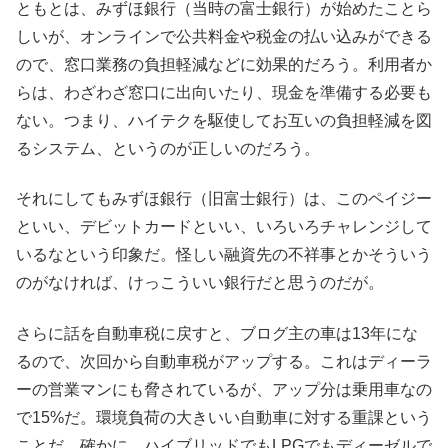
ともとは、みずほ銀行（当時の富士銀行）が始めたことら
しいが、オンラインで公共料金や税金の払い込みができる
ので、窓口業務の負担軽減などに効果的だろう。利用者か
らは、わざわざ窓口に出向いたり、現金を準備する必要も
ない。つまり、ハイテクを駆使してお互いの負担軽減を図
るシステム、というのが正しいのだろう。
それにしてもみずほ銀行（旧富士銀行）は、このペイジー
といい、デビットカードといい、いろいろチャレンジして
いるなという印象だ。怪しい融資先の不祥事とかそういう
のがなければ、けっこういい銀行だと思うのだが。
さらに話を自動車税に戻すと、ブログ主の車は13年にな
るので、次回から自動車税がアップする。これはディーラ
ーの営業マンにも脅されているが、アップ分は乗用車なの
で15%だ。環境負荷の大きいい自動車に対する重課という
ことだ。確かに、ハイブリッドでもLPGでもディーゼルで