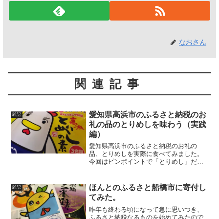
なおさん
関連記事
愛知県高浜市のふるさと納税のお
雑記
礼の品のとりめしを味わう（実践
編）
愛知県高浜市のふるさと納税のお礼の
品、とりめしを実際に食べてみました。
今回はピンポイントで「とりめし」だけ
です。伏線の投稿はこちら。笑愛知県高
浜市のふるさと納税のお礼の品のとりめ
しを味わう
ほんとのふるさと船橋市に寄付し
雑記
てみた。
昨年も終わる頃になって急に思いつき、
ふるさと納税なるものを始めてみたので