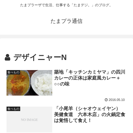
たまプラーザで生活、仕事する「たまデジ。」のブログ。
たまプラ通信
デザイニャーN
築地「キッチンカミヤマ」の四川
食べもの
カレーの正体は家庭風カレー＋
○○の味
2016.05.10
「小尾羊（シャオウェイヤン）
食べもの
美健食道 六本木店」の火鍋定食
は覚悟して食え！