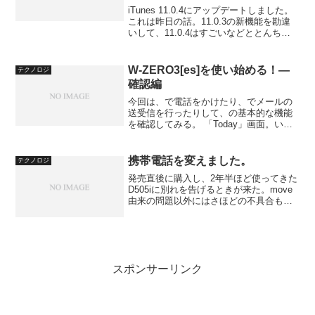
iTunes 11.0.4にアップデートしました。
これは昨日の話。11.0.3の新機能を勘違
いして、11.0.4はすごいなどととんちん
かんなことを書きましたが、複数ディス
クのアルバム機能を試していませんでし
た。というより、方法がわからなかっ...
W-ZERO3[es]を使い始める！―
テクノロジ
確認編
今回は、で電話をかけたり、でメールの
送受信を行ったりして、の基本的な機能
を確認してみる。 「Today」画面。いわ
ゆる待ち受け画面。
携帯電話を変えました。
テクノロジ
発売直後に購入し、2年半ほど使ってきた
D505iに別れを告げるときが来た。move
由来の問題以外にはさほどの不具合もな
く役目を果たしてくれたD505i。三菱電機
製のこの携帯電話は、軍用の技術を汲ん
でいると言っても過言ではなく、タフに
その役目...
スポンサーリンク