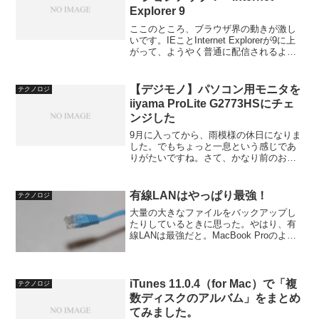
Explorer 9
ここのところ、ブラウザ界の動きが激し
いです。IEことInternet Explorerが9に上
がって、ようやく普通に配信されるよう
になったと思ったら、今度はFirefoxが5に
なりました。この二大ブラウザ、さっそ
くアップグレードしてみました...
【デジモノ】パソコン用モニタを
テクノロジ
iiyama ProLite G2773HSにチェ
ンジした
9月に入ってから、雨模様の休日になりま
した。でもちょっと一息という感じであ
りがたいですね。さて、かなり前のお話
になるのですが、我が家の液晶テレビが
速くも壊れた＆直ったということを書き
ました。【日記】液晶テレビ直るこのと
有線LANはやっぱり最強！
テクノロジ
き、修理するにも時間が...
大量の大きなファイルをバックアップし
たりしているときに思った。やはり、有
線LANは最強だと。MacBook Proのよう
なノートブック機では無線LAN（Wi-Fi）
が基本だが、無線LANは公称値より通信
速度が下回るのは当たり前と思っても、
「...
iTunes 11.0.4（for Mac）で「複
テクノロジ
数ディスクのアルバム」をまとめ
てみました。