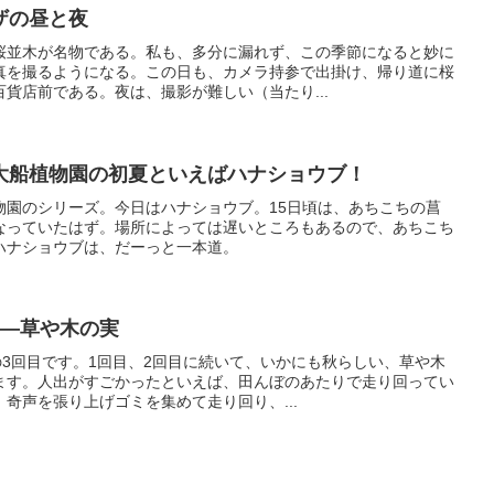
ザの昼と夜
桜並木が名物である。私も、多分に漏れず、この季節になると妙に
真を撮るようになる。この日も、カメラ持参で出掛け、帰り道に桜
貨店前である。夜は、撮影が難しい（当たり...
大船植物園の初夏といえばハナショウブ！
物園のシリーズ。今日はハナショウブ。15日頃は、あちこちの菖
なっていたはず。場所によっては遅いところもあるので、あちこち
ハナショウブは、だーっと一本道。
）―草や木の実
の3回目です。1回目、2回目に続いて、いかにも秋らしい、草や木
ます。人出がすごかったといえば、田んぼのあたりで走り回ってい
奇声を張り上げゴミを集めて走り回り、...