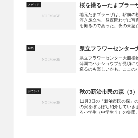
桜を撮る―たまプラー
メディア
地元たまプラーザは、駅前の
浮き足立ち、昼夜問わずに写
を撮るのであった。夜の東急百
県立フラワーセンター
自然
県立フラワーセンター大船植
蒲園でハナショウブが見頃に
巡るのも楽しいかも。ここの
秋の新治市民の森（3
おでかけ
11月3日の「新治市民の森」
の実をぼちぼち紹介していき
る小学生（中学生？）の集団、