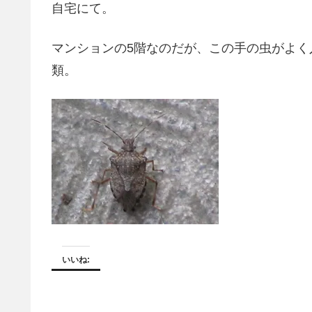
自宅にて。
マンションの5階なのだが、この手の虫がよ
類。
いいね: