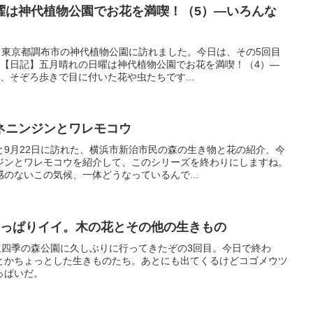
曜は神代植物公園でお花を満喫！（5）—いろんな
、東京都調布市の神代植物公園に訪れました。今日は、その5回目
：【日記】五月晴れの日曜は神代植物公園でお花を満喫！（4）—
、そぞろ歩きで目に付いた花や虫たちです...
ネニンジンとワレモコウ
と9月22日に訪れた、横浜市新治市民の森の生き物と花の紹介、今
ジンとワレモコウを紹介して、このシリーズを終わりにしますね。
のないこの気候、一体どうなっているんで...
やっぱりイイ。木の花とその他の生きもの
立四季の森公園に久しぶりに行ってきたぞの3回目。今日で終わ
とかちょっとした生きものたち。あとにも出てくるけどコゴメウツ
っぱいだ。