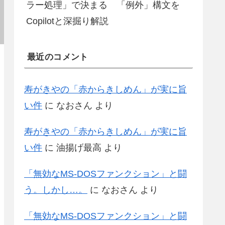
ラー処理」で決まる 「例外」構文を
Copilotと深掘り解説
最近のコメント
寿がきやの「赤からきしめん」が実に旨
い件
に
なおさん
より
寿がきやの「赤からきしめん」が実に旨
い件
に
油揚げ最高
より
「無効なMS-DOSファンクション」と闘
う。しかし…。
に
なおさん
より
「無効なMS-DOSファンクション」と闘