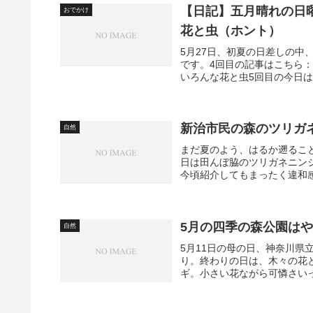
【日記】五月晴れの日
おでかけ
花と虫（ホント）
5月27日、初夏の日差しの中
です。4回目の記事はこちら
いろんな花と虫5回目の今日は
新治市民の森のツリガ
自然
まだ夏のよう、はるか遡るこ
日は田んぼ脇のツリガネニン
今頃紹介してもまったく違和感
5月の四季の森公園は
自然
5月11日の母の日、神奈川県
り。終わりの日は、木々の花
ギ。小さい花ながら可憐さい