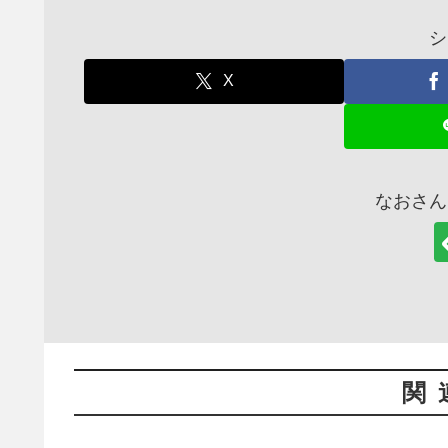
シ
X
なおさん
関