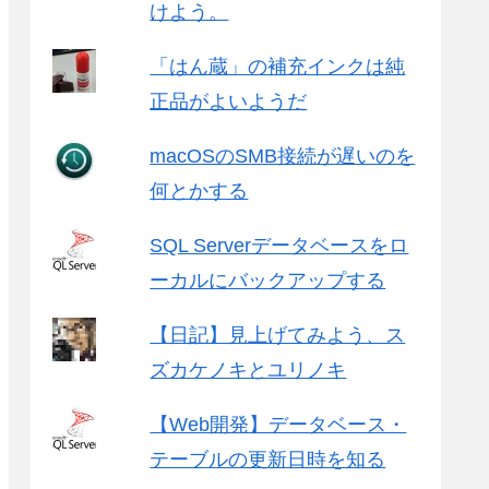
けよう。
「はん蔵」の補充インクは純
正品がよいようだ
macOSのSMB接続が遅いのを
何とかする
SQL Serverデータベースをロ
ーカルにバックアップする
【日記】見上げてみよう、ス
ズカケノキとユリノキ
【Web開発】データベース・
テーブルの更新日時を知る