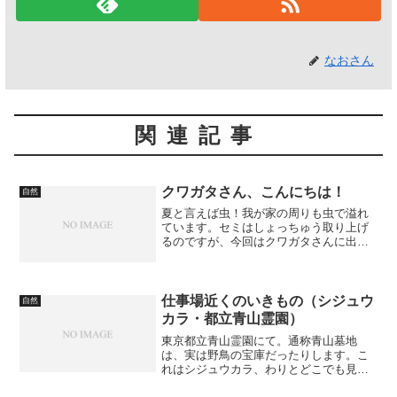
なおさん
関連記事
クワガタさん、こんにちは！
自然
夏と言えば虫！我が家の周りも虫で溢れ
ています。セミはしょっちゅう取り上げ
るのですが、今回はクワガタさんに出会
いました。そういえば、10年ほど前に1回
会ったきりなので、すごい久しぶりで
す。家のエントランスの前に落ちていた
ので、下手すると踏まれ...
仕事場近くのいきもの（シジュウ
自然
カラ・都立青山霊園）
東京都立青山霊園にて。通称青山墓地
は、実は野鳥の宝庫だったりします。こ
れはシジュウカラ、わりとどこでも見ら
れる鳥ですが、この季節はお腹の膨らみ