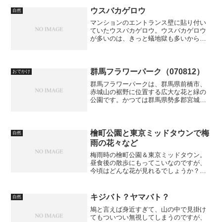
とか、すごくかわいいですね。甲高い鳴
き声を目当てに近づいていくと、見つけ
ウスバカゲロウ
自然
ることができます。
マンションのエントランス壁に貼り付い
ていたウスバカゲロウ。ウスバカゲロウ
が多いのは、きっと蟻地獄も多いからで
しょうね。川辺のかげろうの類は、この
あたりでは難しいと思います。 Photo by
SH901iS
群馬フラワーパーク（070812）
おでかけ
群馬フラワーパークは、群馬県前橋市、
赤城山の裾野に位置する広大な花と緑の
公園です。かつては群馬県勢多郡宮城村
に位置していましたが、2004年に前橋市
へ編入されました。 正面。リンク：群馬
フラワーパーク
檜町公園と東京ミッドタウンで梅
自然
雨の花々など
梅雨時の檜町公園＆東京ミッドタウン。
昼食後の散歩にもってこいなのですが、
今頃はどんな花が見れるでしょうか？す
べてiPhone 4で撮っています。いきな
り、種類が不明ですいません。オークラ
ンドの前の噴水のあたりに植えられてい
キジバト？ヤマバト？
自然
ます。 小さめの写...
鳩と言えば身近すぎて、山の中で見掛け
てもついつい無視してしまうのですが、