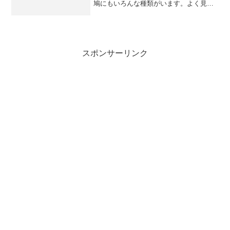
鳩にもいろんな種類がいます。よく見て
みましょう。この鳩は、羽根の赤い部
分、首筋の黒い縞模様から、キジバトと
思われます。ずっと地面の上にいて、餌
を探してがさごそ動き回って...
スポンサーリンク