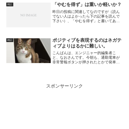
「やむを得ず」は重いか軽いか？
雑記
昨日の投稿に関連してなのですが（読ん
でない人はよかったら下の記事を読んで
下さい）、「やむを得ず」と書いてあり
ますよね。こういうのを読んだ人は、
「ああ、やむを得ずなんだな、仕方ない
んだな。」と思いますよね、普通。「や
むを得ず」には「仕方ない」...
ポジティブを表現するのはネガテ
雑記
ィブよりはるかに難しい。
こんばんは、エンジニャー的編集者こ
と、なおさんです。今朝も、通勤電車が
非常警報ボタンが押されたとかで発車見
合わせし、結局途中下車して勤務先まで
歩いてしまいました。果たして皆さん、
この出だしはポジティブでしょうか？ネ
ガティブでしょうか？結局は...
スポンサーリンク