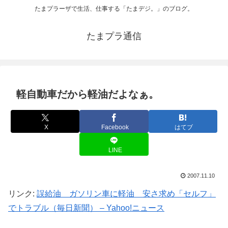
たまプラーザで生活、仕事する「たまデジ。」のブログ。
たまプラ通信
軽自動車だから軽油だよなぁ。
X
Facebook
はてブ
LINE
2007.11.10
リンク:
誤給油 ガソリン車に軽油 安さ求め「セルフ」
でトラブル（毎日新聞） – Yahoo!ニュース