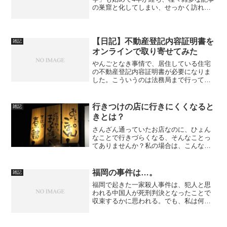
の巣窟と化してしまい、せっかく訪れて
きた方にも見通しの悪いブログとなって
しまった。そのためといったわけではな
いが、IT系の記事とその他の記事を切り
離すことにした。今後...
【日記】不動産登記内容証明書を
雑記
オンラインで取り寄せてみた
やんごとなき事情で、居住している住宅
の不動産登記内容証明書が必要になりま
した。こういうのは法務局まで行ってと
るんだよなぁ、でもあいつら平日の昼間
しかやっていないから行くのが大変だな
ぁ、でも人に頼むのもあれだしと、デモ
行きつけの店に行きにくくなると
雑記
デモダッテ君になっており...
きとは？
さんざん通っていたお店なのに、ひょん
なことで行きづらくなる、そんなことっ
てありませんか？私の場合は、こんな感
じです。
福岡の事件は…。
雑記
福岡で起きた一家殺人事件は、犯人と思
われる中国人が死刑判決となったことで
収束するかに思われる。でも、私は何か
腑に落ちないものを感じる。誰も不思議
に思わないのかしら？それとも私が阿呆
なのか。