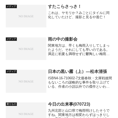
私がツクツクホウシが嫌いなワケって、
何なのでしょうか（そんなも...
すたこらさっさ！
メディア
これは、ヤモリか？みごとにタイルに同
化していたけど、撮影と見るや逃亡！
雨の中の撮影会
メディア
関東地方は、早くも梅雨入りしてしまっ
たようだ。それにしても早いのである。
満足に初夏も満喫せずに鬱陶しい梅雨に
なってしまうとは、断腸の思いである。
雨が多いと、なかなか外に出られず、好
きな撮影もできない。なので、あえて雨
の中に出て撮影を楽しもう...
日本の黒い霧（上）―松本清張
メディア
ISBN4-16-710602-7文藝春秋・文庫戦後間
もないころの謀略的な事件を取り上げて
いる、作者の小説以外での傑作といわれ
る作品である。GHQの占領下にあった当
時の事件を、独自の推理でドキュメンタ
リー風にまとめている。名前だけ走って
いる...
今日の出来事(070723)
乗りもの
九州北部と山口県で梅雨明けしたそうで
すね。関東地方は相変わらずはっきりし