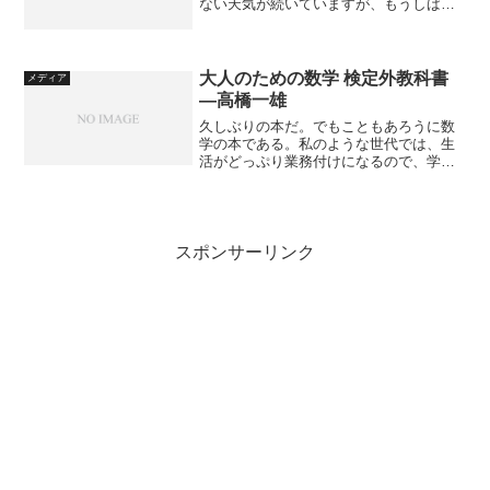
ない天気が続いていますが、もうしばら
くの辛抱なのでしょうか。8月までには空
けてくれよと祈るばかりです。あまりき
れいに写っていませんが、ジャコウアゲ
ハの雄です。 Phot...
大人のための数学 検定外教科書
メディア
―高橋一雄
久しぶりの本だ。でもこともあろうに数
学の本である。私のような世代では、生
活がどっぷり業務付けになるので、学べ
るときにはイヤだった学問、そういった
ものに興味が出てきても不思議ではな
い。学びたいときに学ぶのがベストとい
うなら、こういった要求に応...
スポンサーリンク