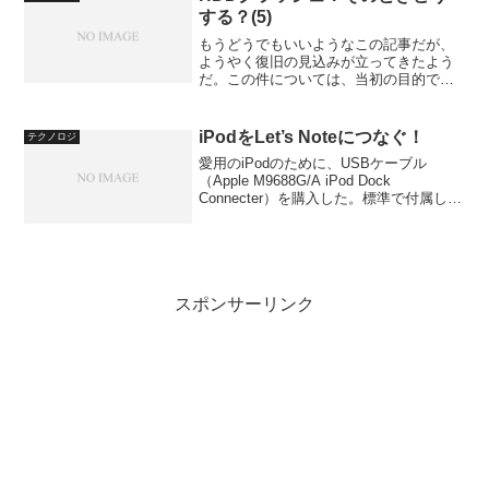
（こと）に当たっていますが...
する？(5)
もうどうでもいいようなこの記事だが、
ようやく復旧の見込みが立ってきたよう
だ。この件については、当初の目的であ
るプログラムのソースコードの復活など
という必要性はもはやなくなり、ほとん
ど実験的な意味合いとなっている。依頼
iPodをLet’s Noteにつなぐ！
テクノロジ
してしまった以上は、すべ...
愛用のiPodのために、USBケーブル
（Apple M9688G/A iPod Dock
Connecter）を購入した。標準で付属して
いるのはIEEE1394ケーブルのみであり、
これだと愛用のLet's noteに接続できない
ためだ。では...
スポンサーリンク