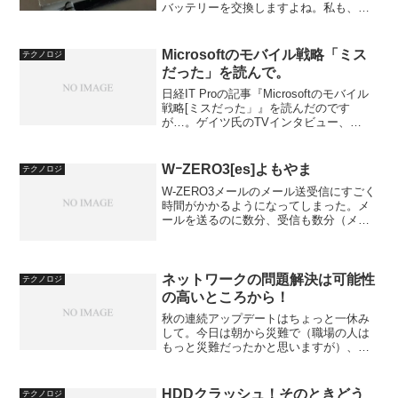
バッテリーを交換しますよね。私も、
MacBook Pro 2011 Earlyモデルのバッテ
リーがダメになってしまったので、サー
ドパーティ品で交換しました。MacBo...
Microsoftのモバイル戦略「ミス
テクノロジ
だった」を読んで。
日経IT Proの記事『Microsoftのモバイル
戦略[ミスだった」』を読んだのです
が…。ゲイツ氏のTVインタビュー、
Microsoftのモバイル戦略は「ミスだっ
た」---米メディアの報道：ITpro現時点で
もWindows Phone ...
WｰZERO3[es]よもやま
テクノロジ
W-ZERO3メールのメール送受信にすごく
時間がかかるようになってしまった。メ
ールを送るのに数分、受信も数分（メー
ルのないときでも）かかるようになって
しまった。ウィルコムで障害でも発生し
ているのかしら？と思ったが、何日経っ
ても改善されるよう...
ネットワークの問題解決は可能性
テクノロジ
の高いところから！
秋の連続アップデートはちょっと一休み
して。今日は朝から災難で（職場の人は
もっと災難だったかと思いますが）、ネ
ットワークの不調に夜まで振り回されま
した。状況は不可解でも、問題は絞り込
めるはず…。そう思って毎回毎回、事
HDDクラッシュ！そのときどう
テクノロジ