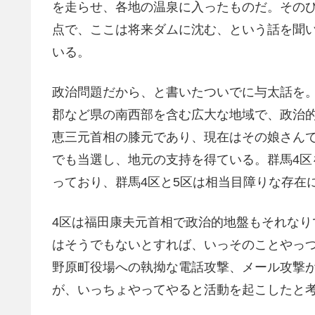
を走らせ、各地の温泉に入ったものだ。その
点で、ここは将来ダムに沈む、という話を聞
いる。
政治問題だから、と書いたついでに与太話を
郡など県の南西部を含む広大な地域で、政治的
恵三元首相の膝元であり、現在はその娘さん
でも当選し、地元の支持を得ている。群馬4
っており、群馬4区と5区は相当目障りな存在
4区は福田康夫元首相で政治的地盤もそれなり
はそうでもないとすれば、いっそのことやっ
野原町役場への執拗な電話攻撃、メール攻撃
が、いっちょやってやると活動を起こしたと