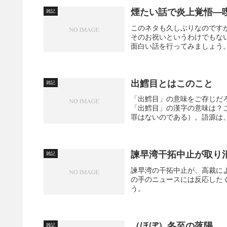
煙たい話で炎上覚悟―
雑記
このネタも久しぶりなのです
そのお祝いというわけでもな
面白い話を行ってみましょう。
出鱈目とはこのこと
雑記
「出鱈目」の意味をご存じだ
「出鱈目」の漢字の意味は？
罪はないのである）。語源は、
諫早湾干拓中止が取り
雑記
諫早湾の干拓中止が、高裁に
の手のニュースには反応した
う。
（ほぼ）冬至の落陽
雑記