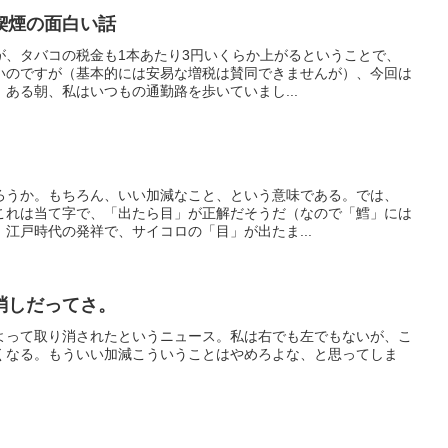
喫煙の面白い話
が、タバコの税金も1本あたり3円いくらか上がるということで、
いのですが（基本的には安易な増税は賛同できませんが）、今回は
ある朝、私はいつもの通勤路を歩いていまし...
ろうか。もちろん、いい加減なこと、という意味である。では、
これは当て字で、「出たら目」が正解だそうだ（なので「鱈」には
江戸時代の発祥で、サイコロの「目」が出たま...
消しだってさ。
よって取り消されたというニュース。私は右でも左でもないが、こ
くなる。もういい加減こういうことはやめろよな、と思ってしま