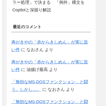
ラー処理」で決まる 「例外」構文を
Copilotと深掘り解説
最近のコメント
寿がきやの「赤からきしめん」が実に旨
い件
に
なおさん
より
寿がきやの「赤からきしめん」が実に旨
い件
に
油揚げ最高
より
「無効なMS-DOSファンクション」と闘
う。しかし…。
に
なおさん
より
「無効なMS-DOSファンクション」と闘