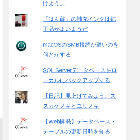
けよう。
「はん蔵」の補充インクは純
正品がよいようだ
macOSのSMB接続が遅いのを
何とかする
SQL Serverデータベースをロ
ーカルにバックアップする
【日記】見上げてみよう、ス
ズカケノキとユリノキ
【Web開発】データベース・
テーブルの更新日時を知る