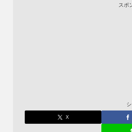
スポ
シ
X