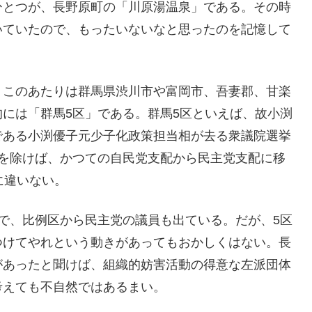
ひとつが、長野原町の「川原湯温泉」である。その時
いていたので、もったいないなと思ったのを記憶して
。このあたりは群馬県渋川市や富岡市、吾妻郡、甘楽
には「群馬5区」である。群馬5区といえば、故小渕
である小渕優子元少子化政策担当相が去る衆議院選挙
区を除けば、かつての自民党支配から民主党支配に移
に違いない。
で、比例区から民主党の議員も出ている。だが、5区
つけてやれという動きがあってもおかしくはない。長
があったと聞けば、組織的妨害活動の得意な左派団体
考えても不自然ではあるまい。