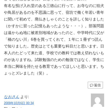
有名な投げ入れ堂のある三徳山に行って、お寺なのに狛犬
や鳥居があるのを不思議に思って、宿坊で働く年若い青年
に聞いて初めて、廃仏きしゃくのことを詳しく知りました
（かすかに習った記憶もあったような・・・）。部落問題
は遠からぬ地に被差別地域があったのと、中学時代に父が
「橋のない川」6巻を買ってくれて、１年に１冊ずつ読ん
で知りました。歴史はとても重要な科目だと思います。日
本人のたどって来た道、学校での教科では教え切れないも
のがありますね。試験勉強のための勉強ではなく、学生に
本当に興味を持たせる教育であってほしいと思います。ち
ょっとズレました（笑）。
返信
なおさん
より:
2009年10月6日 00:34