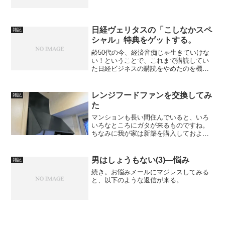
グをやっていた頃のお話。かれこれ20年
ほど前か。今でこそ少し落ち着いた人間
になってきたが、当時のブログ主はいわ
ゆる典型的な理系オタク...
日経ヴェリタスの「こしなかスペ
雑記
シャル」特典をゲットする。
齢50代の今、経済音痴じゃ生きていけな
い！ということで、これまで購読してい
た日経ビジネスの購読をやめたのを機
に、日経ヴェリタスの定期購読をはじめ
ることにしました。日経ビジネスは、主
要なターゲットは経営層ですが、私は経
レンジフードファンを交換してみ
雑記
営者の器じゃなかったので...
た
マンションも長い間住んでいると、いろ
いろなところにガタが来るものですね。
ちなみに我が家は新築を購入しておよそ
18年。毎年のように、どこかで修理や交
換が必要になっています。そして、急に
寒くなったある朝、レンジフードファン
男はしょうもない(3)―悩み
雑記
（ガスレンジの上にある...
続き。お悩みメールにマジレスしてみる
と、以下のような返信が来る。