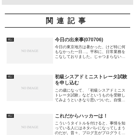
関連記事
今日の出来事(070706)
雑記
今日の東京地方は暑かった、けど特に何
もなかった一日…。平和に、日常業務を
こなしておりました。じゃつまらないの
で、今日の昼間のお話し。私「お昼、カ
ップ麺食ってくるわ。」（もちろんそん
なこと思ってない）HさんA「え～？カッ
プ麺ですか？」私「お店...
初級シスアドミニストレータ試験
雑記
を申し込む
この歳になって、「初級シスアドミニス
トレータ試験」などというものを受験し
てみようといきなり思いついた。自慢じ
ゃないが、こういった試験に合格したの
は高校生のときの「電話級アマチュア無
線技士」のみである。周囲には「無冠の
これだからハッカーは！
雑記
帝王」などと格好を付けて...
こういうタイトルを付けると、事情を知
っている人にはネタバレになってしまう
のだが。昔々、ブログ主がプログラミン