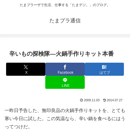
たまプラーザで生活、仕事する「たまデジ。」のブログ。
たまプラ通信
辛いもの探検隊―火鍋手作りキット本番
X
Facebook
はてブ
LINE
2009.11.03
2014.07.27
一昨日予告した、無印良品の火鍋手作りキットを、とても
寒い今日に試した。この気温なら、辛い鍋を食べるにはう
ってつけだ。