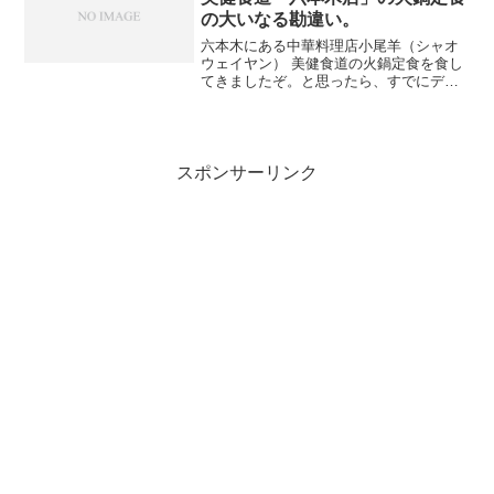
の大いなる勘違い。
六本木にある中華料理店小尾羊（シャオ
ウェイヤン） 美健食道の火鍋定食を食し
てきましたぞ。と思ったら、すでにデザ
イニャーN氏が先行して投稿しているでは
ないか。ライター登録しておいてあげた
ら、さっそく先を越された。なかなかや
るな。ということでブ...
スポンサーリンク