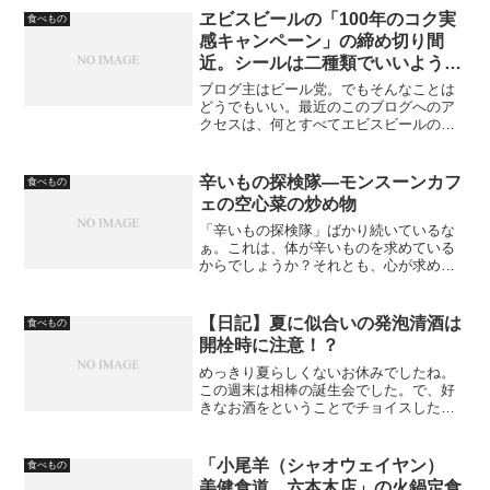
を追求したい。即...
ヱビスビールの「100年のコク実
食べもの
感キャンペーン」の締め切り間
近。シールは二種類でいいようで
す！
ブログ主はビール党。でもそんなことは
どうでもいい。最近のこのブログへのア
クセスは、何とすべてエビスビールのキ
ャンペーン絡み。う〜ん、いいんかい
な？
辛いもの探検隊―モンスーンカフ
食べもの
ェの空心菜の炒め物
「辛いもの探検隊」ばかり続いているな
ぁ。これは、体が辛いものを求めている
からでしょうか？それとも、心が求めて
いる？まぁ、どっちでもよいのですが、
今日は娘の誕生日（ついでにあたしも）
ということで、地元たまプラーザ、超有
【日記】夏に似合いの発泡清酒は
食べもの
名なエスニック風レストラ...
開栓時に注意！？
めっきり夏らしくないお休みでしたね。
この週末は相棒の誕生会でした。で、好
きなお酒をということでチョイスしたの
が、発泡清酒。最近、こういうのが多く
なりましたね。清酒ベースの果実酒と
か、ちょっと試してみたくなるものばか
「小尾羊（シャオウェイヤン）
食べもの
りです。でも普段口にしない...
美健食道 六本木店」の火鍋定食