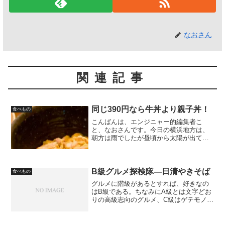
なおさん
関連記事
同じ390円なら牛丼より親子丼！
食べもの
こんばんは、エンジニャー的編集者こ
と、なおさんです。今日の横浜地方は、
朝方は雨でしたが昼頃から太陽が出て、
夏の終わりらしい暑い陽気になって嬉し
かったです。なぜ平日なのに横浜地方な
のかって？それは秘密です。そういえ
ば、某親子丼チェーンで、親子...
B級グルメ探検隊―日清やきそば
食べもの
グルメに階級があるとすれば、好きなの
はB級である。ちなみにA級とは文字どお
りの高級志向のグルメ、C級はゲテモノ、
そしてB級はごくありふれたものにこだわ
りを持つ、というものである。B級グルメ
探検隊としては、まずは即席の焼きそば