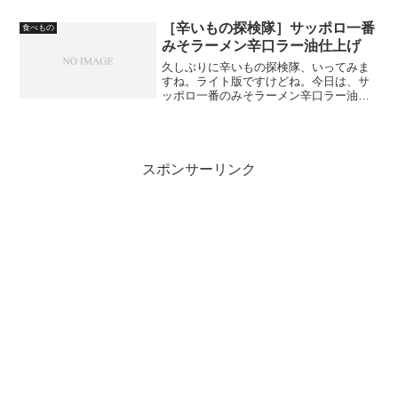
［辛いもの探検隊］サッポロ一番
食べもの
みそラーメン辛口ラー油仕上げ
久しぶりに辛いもの探検隊、いってみま
すね。ライト版ですけどね。今日は、サ
ッポロ一番のみそラーメン辛口ラー油仕
上げです。まぁ辛口と申しましても一般
レベルでしょうから、ピリ辛くらいに思
っていた方がよさそうですけど。探検隊
としては、ジャブ前のスパ...
スポンサーリンク