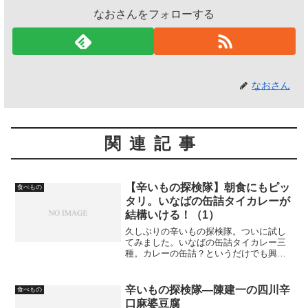
なおさんをフォローする
なおさん
関連記事
【辛いもの探検隊】朝食にもピッ
食べもの
タリ。いなばの缶詰タイカレーが
結構いける！（1）
久しぶりの辛いもの探検隊。ついに試し
てみました。いなばの缶詰タイカレー三
種。カレーの缶詰？というだけでも興味
津々なのですが（鯖カレーの缶詰などと
いうものはありましたが）、すべて本場
（！）タイ製造。お値段は100円から180
辛いもの探検隊―陳建一の四川辛
食べもの
円程度（お店によっ...
口麻婆豆腐