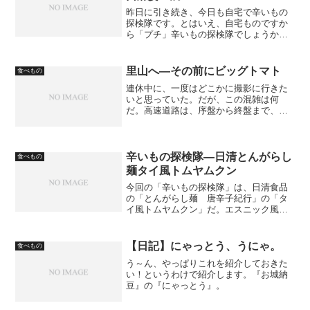
昨日に引き続き、今日も自宅で辛いもの
探検隊です。とはいえ、自宅ものですか
ら「プチ」辛いもの探検隊でしょうか。
ということで、ニッポンハムの「陳建一
の四川辛口麻婆豆腐」いってみましょ
う。 メーカーのサイトはこちら。
里山へ―その前にビッグトマト
食べもの
連休中に、一度はどこかに撮影に行きた
いと思っていた。だが、この混雑は何
だ。高速道路は、序盤から終盤まで、ま
んべんなく混んでいる。夏休みは、帰省
とレジャーで分散されたが、今回はレジ
ャーのみに限定されたのがこの混雑の理
由だろう。まったく、一極集...
辛いもの探検隊―日清とんがらし
食べもの
麺タイ風トムヤムクン
今回の「辛いもの探検隊」は、日清食品
の「とんがらし麺 唐辛子紀行」の「タ
イ風トムヤムクン」だ。エスニック風は
あまり得意でないのだが、「タイ産バー
ドアイ唐辛子」がオプションに着いてい
るのに惹かれて、購入してしまった。110
【日記】にゃっとう、うにゃ。
食べもの
円。
う～ん、やっぱりこれを紹介しておきた
い！というわけで紹介します。『お城納
豆』の『にゃっとう』。