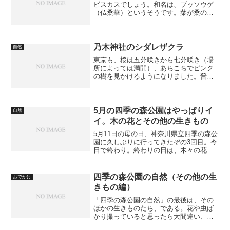
ビスカスでしょう。和名は、ブッソウゲ
（仏桑華）というそうです。葉が桑の葉
に似ているからだそうですが、ちょっと
全体は似つかないような気がします。ハ
イビスカスといえば燃える赤が定番のよ
うですが、オレンジもなか...
乃木神社のシダレザクラ
自然
東京も、桜は五分咲きから七分咲き（場
所によっては満開）、あちこちでピンク
の樹を見かけるようになりました。普通
に見れるのは「ソメイヨシノ」という種
類ですが、ほかの種類の桜もいいもので
すぞ。ヤマザクラ、サトザクラ、そして
シダレザクラ。シダレザク...
5月の四季の森公園はやっぱりイ
自然
イ。木の花とその他の生きもの
5月11日の母の日、神奈川県立四季の森公
園に久しぶりに行ってきたぞの3回目。今
日で終わり。終わりの日は、木々の花と
かちょっとした生きものたち。あとにも
出てくるけどコゴメウツギ。小さい花な
がら可憐さいっぱいだ。
四季の森公園の自然（その他の生
おでかけ
きもの編）
「四季の森公園の自然」の最後は、その
ほかの生きものたち、である。花や虫ば
かり撮っていると思ったら大間違い、そ
のほかにもしっかり目を向けているのだ