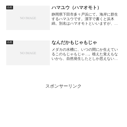
（えらそーに）。使用機材：キヤノン
EOS Kiss Digital X＋タムロンA20E最初
ハマユウ（ハマオモト）
自然
は、...
静岡県下田市多々戸浜にて。海岸に群生
するハマユウです。漢字で書くと浜木
綿。別名はハマオモトといいますが、漢
字で書くと浜万年青。葉の形が万年青と
いうユリ科の植物に似ているからだと
か。
なんだかもじゃもじゃ
自然
メダカの水槽に、いつの間にか生えてい
るこのもじゃもじゃ…。植えた覚えもな
いから、自然発生したとしか思えない。
メダカが突いているのを見たことはない
ので、野菜として採っているわけではな
さそうだ。 もうこれで砂利とかオーバー
ホールできないよ…。
スポンサーリンク