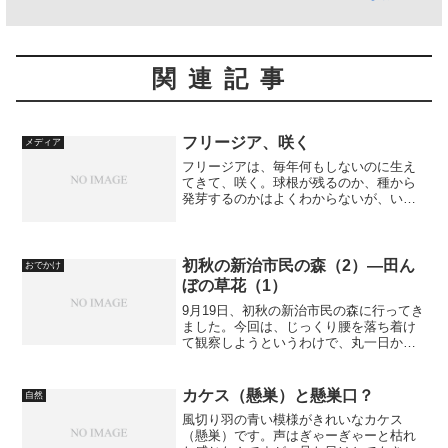
関連記事
フリージア、咲く
メディア
フリージアは、毎年何もしないのに生え
てきて、咲く。球根が残るのか、種から
発芽するのかはよくわからないが、いつ
の間にか離れたところにあるポットから
芽が出ているのを見ると、やはり種で増
えているのかな、と思う。
初秋の新治市民の森（2）―田ん
おでかけ
ぼの草花（1）
9月19日、初秋の新治市民の森に行ってき
ました。今回は、じっくり腰を落ち着け
て観察しようというわけで、丸一日かけ
て粘ってみました。まずは、見どころの
多い、田んぼ周辺です。稲穂は色づき、
重く垂れ始めています。黒米は、すでに
カケス（懸巣）と懸巣口？
自然
刈り取られたあとでし...
風切り羽の青い模様がきれいなカケス
（懸巣）です。声はぎゃーぎゃーと枯れ