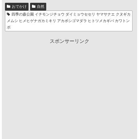
おでかけ
自然
四季の森公園 イチモンジチョウ ダイミョウセセリ ヤマサナエ クヌギカ
メムシ ヒメヒゲナガカミキリ アカボシゴマダラ ヒトツメカギバ カワトン
ボ
スポンサーリンク