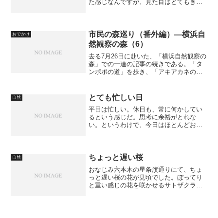
た感じなんですが、見た目はとてもきれ
いですね。ところで、カケス口（ぐち）
という口の形を知っていますか？頬をす
ぼめて唇をおちょぼ口みたいにするんで
すが、これはうちだけかな？
市民の森巡り（番外編）―横浜自
おでかけ
然観察の森（6）
去る7月26日に赴いた、「横浜自然観察の
森」での一連の記事の続きである。「タ
ンポポの道」を歩き、「アキアカネの
丘」に至る道である。森を抜けると、開
けた草むらに出る。ここはまだ「アキア
カネの丘」ではないが、強い日差し、草
とても忙しい日
自然
いきれ、すでに「アキア...
平日は忙しい。休日も、常に何かしてい
るという感じだ。思考に余裕がとれな
い。というわけで、今日はほとんどお休
み状態の記事である。
ちょっと遅い桜
自然
おなじみ六本木の星条旗通りにて、ちょ
っと遅い桜の花が見頃でした。ぼってり
と重い感じの花を咲かせるサトザクラ、
八重桜の一種でしょうが、こういうのっ
て好きですねぇ。 Photo by SH901iS
Photo by SH901iS