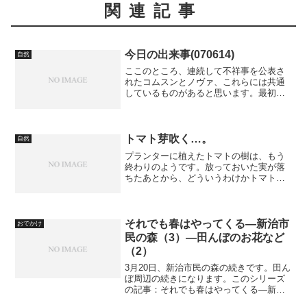
関連記事
今日の出来事(070614)
自然
ここのところ、連続して不祥事を公表さ
れたコムスンとノヴァ、これらには共通
しているものがあると思います。最初に
書いてしまえば、事業の意義というより
は、収益を何よりも優先しているという
ことでしょう。「企業であれば、それは
当然のことでは？」という...
トマト芽吹く…。
自然
プランターに植えたトマトの樹は、もう
終わりのようです。放っておいた実が落
ちたあとから、どういうわけかトマトが
芽吹いてます。果たしてどうしたものや
ら…。これは冬を越せるんでしょうか？
トマトの種は発芽します。
それでも春はやってくる―新治市
おでかけ
民の森（3）―田んぼのお花など
（2）
3月20日、新治市民の森の続きです。田ん
ぼ周辺の続きになります。このシリーズ
の記事：それでも春はやってくる―新治
市民の森（1）―虫や鳥など、それでも春