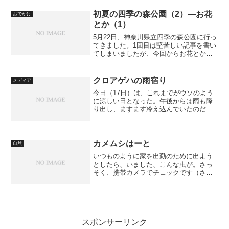
はやってくる―新治市民の森（2）―田ん
ぼのお花など（1）田んぼの奥から籠場の
初夏の四季の森公園（2）―お花
おでかけ
方を臨みます。...
とか（1）
5月22日、神奈川県立四季の森公園に行っ
てきました。1回目は堅苦しい記事を書い
てしまいましたが、今回からお花とか、
紹介していきます。「四季の森公園」の
紹介は、こちら。「ふるさとの森」に入
っていきました。長い階段を下りると、
クロアゲハの雨宿り
メディア
ひときわ大きな木が...
今日（17日）は、これまでがウソのよう
に涼しい日となった。午後からは雨も降
り出し、ますます冷え込んでいたのだ
が、バルコニーに出てなにげに網戸を見
ると、黒い大きな蝶、クロアゲハが留ま
っている。恐らく、雨に降られて雨宿り
ということで訪れたのだろ...
カメムシはーと
自然
いつものように家を出勤のために出よう
としたら、いました、こんな虫が。さっ
そく、携帯カメラでチェックです（さす
がにデジカメは通勤中は持ち歩いていな
い）。 Photo by SH901iSこの、背中の鮮
やかなハートマークがキュートなカメム
シは、...
スポンサーリンク