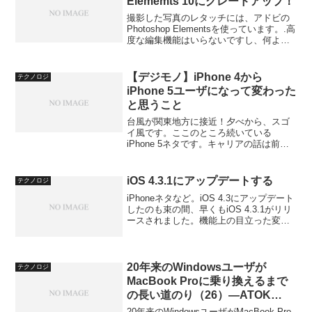
Elememts 10にグレードアップ！
撮影した写真のレタッチには、アドビの
Photoshop Elementsを使っています。.高
度な編集機能はいらないですし、何より
安価なので、Elementsにしています。長
い間、6のWindows版を使ってきました
が、Macに乗り換えたのを...
【デジモノ】iPhone 4から
テクノロジ
iPhone 5ユーザになって変わった
と思うこと
台風が関東地方に接近！夕べから、スゴ
イ風です。ここのところ続いている
iPhone 5ネタです。キャリアの話は前回
に書きましたので、今回はハードの面で
書いてみたいと思います。
iOS 4.3.1にアップデートする
テクノロジ
iPhoneネタなど。iOS 4.3にアップデート
したのも束の間、早くもiOS 4.3.1がリリ
ースされました。機能上の目立った変更
はないようですが、バグやセキュリティ
アップデートなど施されているでしょう
から、まずは入れてみることにしまし
た...
20年来のWindowsユーザが
テクノロジ
MacBook Proに乗り換えるまで
の長い道のり（26）―ATOK
Sync for Macで辞書をWindows
20年来のWindowsユーザがMacBook Pro