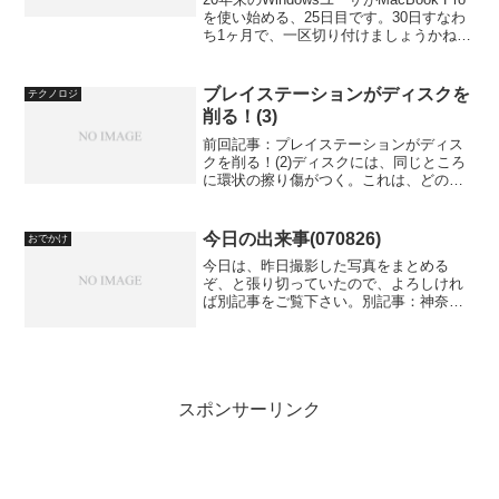
と共有
を使い始める、25日目です。30日すなわ
ち1ヶ月で、一区切り付けましょうかね。
予定では、ATOK Sync for Macを導入す
ることになっていましたが、急遽変更し
ます。笑ATOK f...
ブレイステーションがディスクを
テクノロジ
削る！(3)
前回記事：プレイステーションがディス
クを削る！(2)ディスクには、同じところ
に環状の擦り傷がつく。これは、どのデ
ィスクでも同じである。とすれば、レン
ズ周りが犯人である可能性が薄まる。レ
ンズ位置は、ディスクの読み取る場所に
今日の出来事(070826)
おでかけ
よって移動するからだ...
今日は、昨日撮影した写真をまとめる
ぞ、と張り切っていたので、よろしけれ
ば別記事をご覧下さい。別記事：神奈川
県立自然保護センター(8/25)ノートPCが
おかしい…。で、この記事をアップロー
ドし、しばらく写真の整理などをしてい
たのですが、マウス...
スポンサーリンク