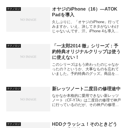
Shuffleは、本体がそのままU...
オヤジのiPhone（16）―ATOK
テクノロジ
Padを導入
久しぶりに、「オヤジのiPhone」行って
みますか。いえ、決してネタがないわけ
じゃないんです、汗。iPhone 4も導入し
てもうそろそろ2ヶ月になりますね。使い
こなせているかはわかりませんが、そこ
そこ使っている、というレベルにまでは
「一太郎2014 徹」シリーズ：予
テクノロジ
なってき...
約特典オリジナルクリップは使う
に使えない！
このシリーズはもう終わったのじゃなか
ったの？というか、大事なものを忘れて
いました。予約特典のグッズ。商品を入
手した時点ではすでに予約キャンペーン
は終わっているのですが（当たり前）、
こんなものがもらえることがあるという
新レッツノート二度目の修理途中
テクノロジ
ことで、紹介しておきます...
なかなか本格的に愛用できない新レッツ
ノート（CF-Y7A）は二度目の修理で神戸
に行っているのだが、その神戸の修理担
当者の方から電話が入った。結論から言
えば、「再現できない。」という以前の
セリフそのままだったのだが、どうやら
症状に誤解があった...
HDDクラッシュ！そのときどう
テクノロジ