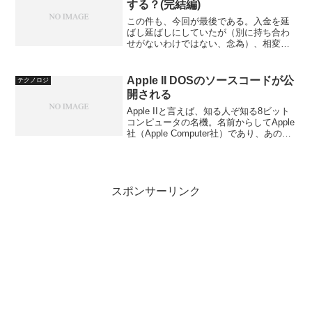
する？(完結編)
この件も、今回が最後である。入金を延
ばし延ばしにしていたが（別に持ち合わ
せがないわけではない、念為）、相変わ
らず先方からは何も言ってこないので、
振り込みを実行した。今度は、何かいっ
てくるだろうと思ったが、何もない。翌
Apple II DOSのソースコードが公
テクノロジ
日まで待とうと思ったら、...
開される
Apple IIと言えば、知る人ぞ知る8ビット
コンピュータの名機。名前からしてApple
社（Apple Computer社）であり、あのス
ティーブ・ジョブスとスティーブ・ウォ
ズニアックによる作です。ところで、こ
のPCのDOS部分のソースコー...
スポンサーリンク