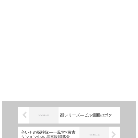
顔シリーズ―ビル側面のボク
辛いもの探検隊―一風堂×蒙古
タンメン中本 黒辛味噌豚骨