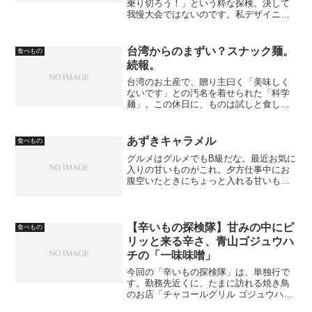
乗り切ろう！」という粋な探検。決して
我慢大会ではないのです。私デザイニャ
ーNが食しましたのは、「麻辣火鍋ランチ
セット￥1080」メニューを見ますとこち
らのランチは大体ドリンクバー付きの様
台湾からのまずい？スナック麺。
食べもの
で、これから火鍋に...
続報。
台湾のお土産で、贈り主曰く「美味しく
ないです」との汚名を着せられた「科学
麺」。この休日に、ものは試しと食して
みた。最初、「ベ○ース○ーラー○ン」の
ようにそのまま食べて、ビールのつまみ
にでもしようかと思っていたが、麺には
あずきキャラメル
食べもの
味がついておらず、替わ...
グルメはグルメでもB級だな。最近お気に
入りの甘いものがこれ。夕方仕事中にお
腹空いたときにちょっと入れる甘いもの
があればいいと思っていたが、単なるキ
ャラメルではなく小豆風味なのがグッ
ド。風味と書いたが、かなり本格的で小
豆の味がするし、たまに粒...
【辛いもの探検隊】甘みの中にピ
食べもの
リッと来る辛さ、青山ゴジュウハ
チの「一味味噌」
今回の「辛いもの探検隊」は、単独行で
す。勤務先近くに、たまに訪れる焼き鳥
のお店「チャコールグリル ゴジュウハ
チ」があるのですが、そこで味付け用に