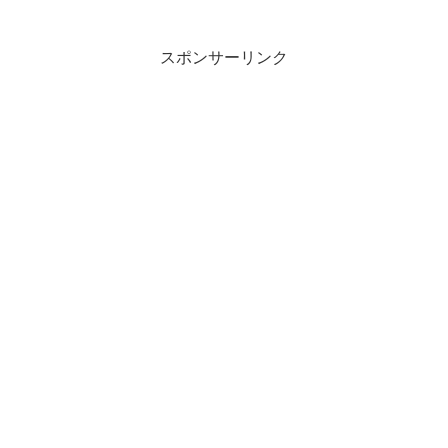
席に備えられている調味料が目に付きま
した。「一味味噌」。名前から想像でき
るように、一味唐辛子で辛...
スポンサーリンク